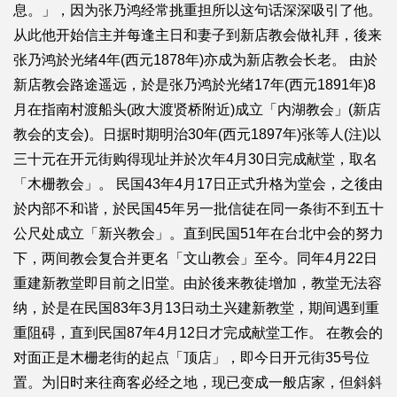
息。」，因为张乃鸿经常挑重担所以这句话深深吸引了他。
从此他开始信主并每逢主日和妻子到新店教会做礼拜，後来
张乃鸿於光绪4年(西元1878年)亦成为新店教会长老。 由於
新店教会路途遥远，於是张乃鸿於光绪17年(西元1891年)8
月在指南村渡船头(政大渡贤桥附近)成立「内湖教会」(新店
教会的支会)。日据时期明治30年(西元1897年)张等人(注)以
三十元在开元街购得现址并於次年4月30日完成献堂，取名
「木栅教会」。 民国43年4月17日正式升格为堂会，之後由
於内部不和谐，於民国45年另一批信徒在同一条街不到五十
公尺处成立「新兴教会」。直到民国51年在台北中会的努力
下，两间教会复合并更名「文山教会」至今。同年4月22日
重建新教堂即目前之旧堂。由於後来教徒增加，教堂无法容
纳，於是在民国83年3月13日动土兴建新教堂，期间遇到重
重阻碍，直到民国87年4月12日才完成献堂工作。 在教会的
对面正是木栅老街的起点「顶店」，即今日开元街35号位
置。为旧时来往商客必经之地，现已变成一般店家，但斜斜