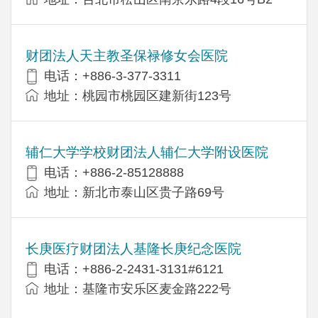
财团法人天主教圣保禄修女会医院
电话：+886-3-377-3311
地址：桃园市桃园区建新街123号
辅仁大学学校财团法人辅仁大学附设医院
电话：+886-2-85128888
地址：新北市泰山区贵子路69号
长庚医疗财团法人基隆长庚纪念医院
电话：+886-2-2431-3131#6121
地址：基隆市安乐区麦金路222号