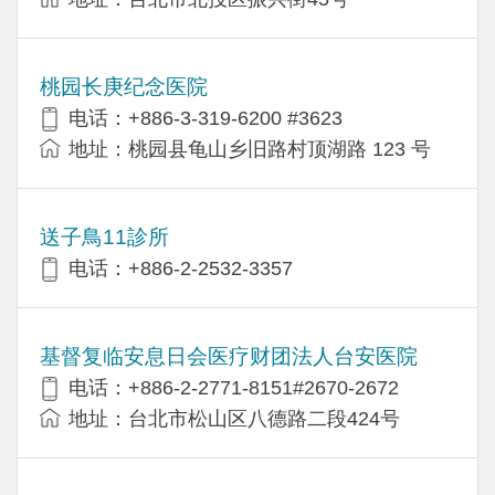
桃园长庚纪念医院
电话：+886-3-319-6200 #3623
地址：桃园县龟山乡旧路村顶湖路 123 号
送子鳥11診所
电话：+886-2-2532-3357
基督复临安息日会医疗财团法人台安医院
电话：+886-2-2771-8151#2670-2672
地址：台北市松山区八德路二段424号