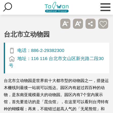
台北市立动物园
电话：886-2-29382300
地址：116 116 台北市文山区新光路二段30
号
台北市立动物园是世界前十大都市型的动物园之一，搭捷运
木栅线到最後一站就可以抵达。园区内有超过四百种的动
物，是东南亚规模最大的动物园。园区内有7个室内展示
馆，首先要造访的是「昆虫馆」，在这里可以看到台湾特有
种的蝴蝶喔；再来，不能错过超高人气的「无尾熊馆」和