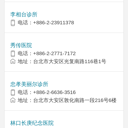
李相台诊所
电话：+886-2-23911378
秀传医院
电话：+886-2-2771-7172
地址：台北市大安区光复南路116巷1号
忠孝美丽尔诊所
电话：+886-2-6636-3516
地址：台北市大安区敦化南路一段216号6楼
林口长庚纪念医院