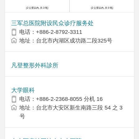
(2 公里以内, 共 3 笔)
(2 公里以内, 共 0 笔)
三军总医院附设民众诊疗服务处
电话：+886-2-8792-3311
地址：台北市内湖区成功路二段325号
凡登整形外科診所
大学眼科
电话：+886-2-2368-8055 分机 16
地址：台北市大安区新生南路三段 54 之 3
号