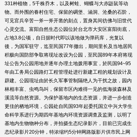
331种植物，5千株乔木，以及树蛙、蝴蝶与大赤鼯鼠等动
物。而外围的眷村住宅、保留的碉堡、涵洞、沧桑的石阶，
可见官兵辛苦一斧一斧开凿的刻点，置身其间彷佛与旧世代
心灵交流。富阳自然生态公园位於台北市大安区富阳街底，
占地3.8公顷，自日据时代即以该地做为弹药库，光复以
後，为国军驻守，迄至民国77年撤出，期间里长及当地居民
积极向国防部争取将现址改设为公园，至民国89年本府将现
址公告为公园用地并逐年办理土地拨用事宜，於民国94~95
年由工务局公园路灯工程管理处进行新建工程的规划设计及
辟建。公园现址由於长久军事管制隔绝人为干扰之故，园内
林相丰富、虫鸣鸟叫，保留市区内难得一见的低海拔森林及
溪流等自然资源。为保护基地内的生态资源，并进一步创造
更佳的栖地环境，公园处自民国93年起委托国立中兴大学生
命科学系进行为期四年基地内环境资源调查及监测，以明了
基地内生物物种分布，并拍摄生态纪录影片，目前已完成生
态纪录影片20分钟，特浓缩约5分钟网路版影片供市民上网