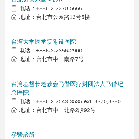
电话：+886-2-2370-5666
地址：台北市公园路13号5楼
台湾大学医学院附设医院
电话：+886-2-2356-2900
地址：台北市中山南路7号
台湾基督长老教会马偕医疗财团法人马偕纪
念医院
电话：+886-2-2543-3535 ext. 3370,3380
地址：台北市中山北路2段92号
孕醫診所