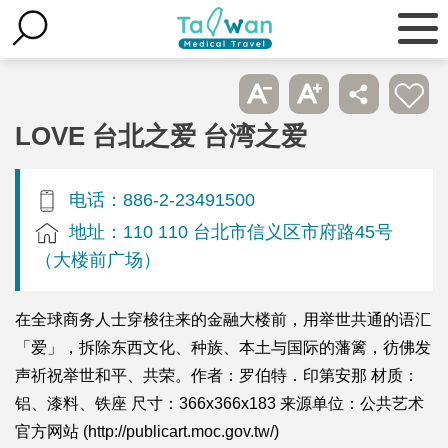
LOVE 台北之爱 台湾之爱
电话：886-2-23491500
地址：110 110 台北市信义区市府路45号
（大楼前广场）
在全球商务人士穿梭往来的金融大楼前，用举世共通的语汇
「爱」，拆除东西文化、种族、本土与国际的藩篱，彷佛发
声祈祝举世和平、共荣。作者：罗伯特．印第安那 材质：
铝、漆料、铁座 尺寸：366x366x183 来源单位：公共艺术
官方网站 (http://publicart.moc.gov.tw/)