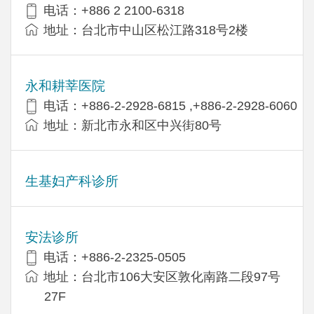
电话：+886 2 2100-6318
地址：台北市中山区松江路318号2楼
永和耕莘医院
电话：+886-2-2928-6815 ,+886-2-2928-6060
地址：新北市永和区中兴街80号
生基妇产科诊所
安法诊所
电话：+886-2-2325-0505
地址：台北市106大安区敦化南路二段97号
27F