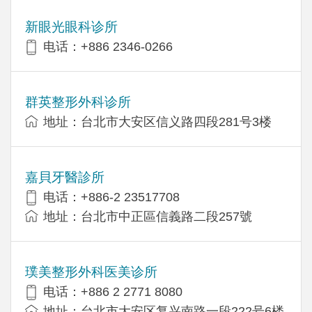
新眼光眼科诊所
电话：+886 2346-0266
群英整形外科诊所
地址：台北市大安区信义路四段281号3楼
嘉貝牙醫診所
电话：+886-2 23517708
地址：台北市中正區信義路二段257號
璞美整形外科医美诊所
电话：+886 2 2771 8080
地址：台北市大安区复兴南路一段222号6楼