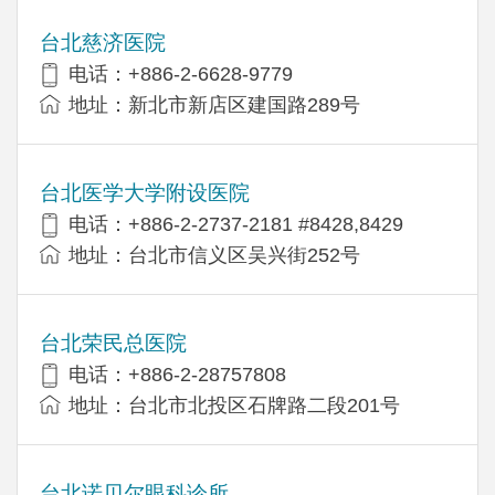
台北慈济医院
电话：+886-2-6628-9779
地址：新北市新店区建国路289号
台北医学大学附设医院
电话：+886-2-2737-2181 #8428,8429
地址：台北市信义区吴兴街252号
台北荣民总医院
电话：+886-2-28757808
地址：台北市北投区石牌路二段201号
台北诺贝尔眼科诊所