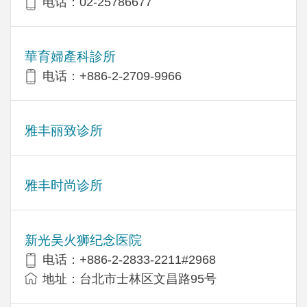
电话：02-25786677
華育婦產科診所
电话：+886-2-2709-9966
雅丰丽致诊所
雅丰时尚诊所
新光吴火狮纪念医院
电话：+886-2-2833-2211#2968
地址：台北市士林区文昌路95号