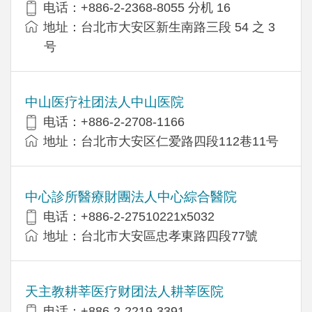
电话：+886-2-2368-8055 分机 16
地址：台北市大安区新生南路三段 54 之 3
号
中山医疗社团法人中山医院
电话：+886-2-2708-1166
地址：台北市大安区仁爱路四段112巷11号
中心診所醫療財團法人中心綜合醫院
电话：+886-2-27510221x5032
地址：台北市大安區忠孝東路四段77號
天主教耕莘医疗财团法人耕莘医院
电话：+886-2-2219-3391