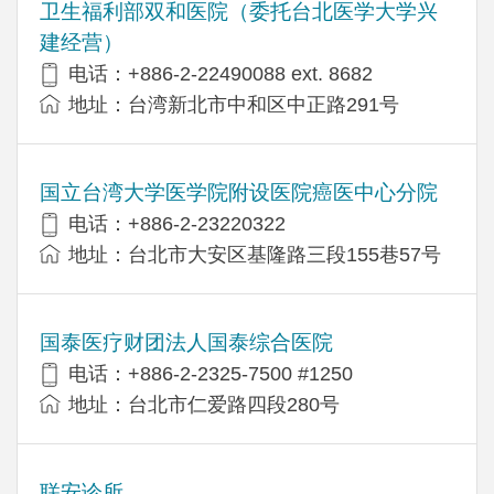
卫生福利部双和医院（委托台北医学大学兴
建经营）
电话：+​886-2-22490088 ext. 8682
地址：台湾新北市中和区中正路291号
国立台湾大学医学院附设医院癌医中心分院
电话：+886-2-23220322
地址：台北市大安区基隆路三段155巷57号
国泰医疗财团法人国泰综合医院
电话：+886-2-2325-7500 #1250
地址：台北市仁爱路四段280号
联安诊所