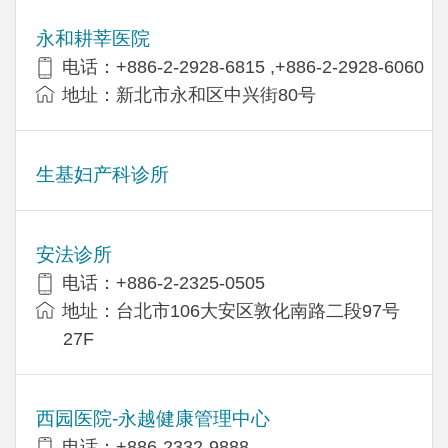
永和耕莘医院
电话：+886-2-2928-6815 ,+886-2-2928-6060
地址：新北市永和区中兴街80号
生基妇产科诊所
安法诊所
电话：+886-2-2325-0505
地址：台北市106大安区敦化南路二段97号
27F
西园医院-永越健康管理中心
电话：+886-2332-9888