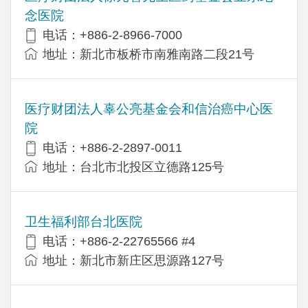
念医院
电话：+886-2-8966-7000
地址：新北市板桥市南雅南路二段21号
医疗财团法人辜公亮基金会和信治癌中心医
院
电话：+886-2-2897-0011
地址：台北市北投区立德路125号
卫生福利部台北医院
电话：+886-2-22765566 #4
地址：新北市新庄区思源路127号