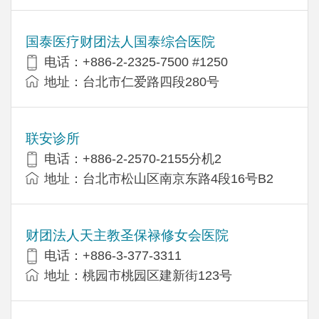
国泰医疗财团法人国泰综合医院
电话：+886-2-2325-7500 #1250
地址：台北市仁爱路四段280号
联安诊所
电话：+886-2-2570-2155分机2
地址：台北市松山区南京东路4段16号B​​2
财团法人天主教圣保禄修女会医院
电话：+886-3-377-3311
地址：桃园市桃园区建新街123号