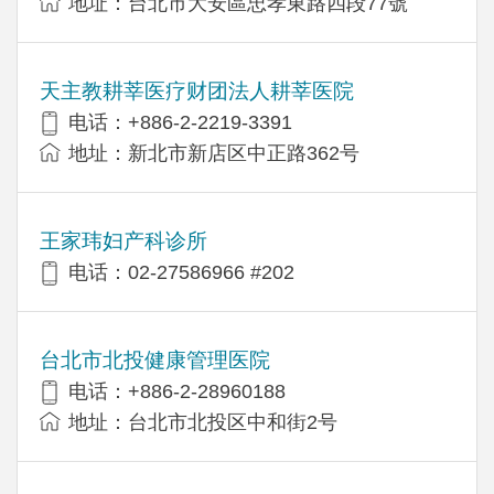
地址：台北市大安區忠孝東路四段77號
天主教耕莘医疗财团法人耕莘医院
电话：+886-2-2219-3391
地址：新北市新店区中正路362号
王家玮妇产科诊所
电话：02-27586966 #202
台北市北投健康管理医院
电话：+886-2-28960188
地址：台北市北投区中和街2号