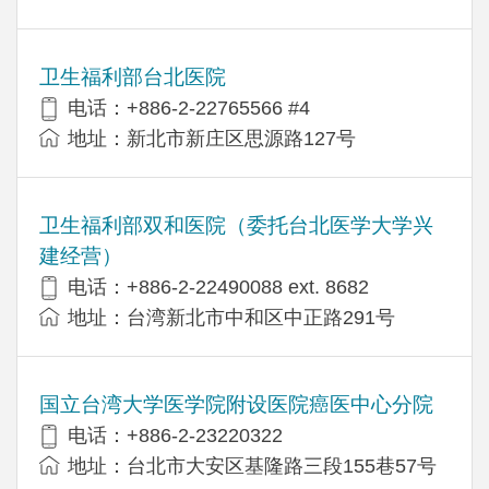
卫生福利部台北医院
电话：+886-2-22765566 #4
地址：新北市新庄区思源路127号
卫生福利部双和医院（委托台北医学大学兴
建经营）
电话：+​886-2-22490088 ext. 8682
地址：台湾新北市中和区中正路291号
国立台湾大学医学院附设医院癌医中心分院
电话：+886-2-23220322
地址：台北市大安区基隆路三段155巷57号