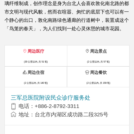
璃纤维制成，创作理念是身为台北人会喜欢敦化南北路的都
市文明与现代风貌，然而在喧嚣、匆忙的底层下也可以有一
个静心的出口，敦化南路绿色通廊的行道树中，装置成这个
「鸟笼的春天」，为人们找到一处心灵休憩的城市花园。
周边医疗
周边景点
(30 公里以内, 共 51 笔)
(2 公里以内, 共 57 笔)
周边住宿
周边餐饮
(2 公里以内, 共 140 笔)
(2 公里以内, 共 159 笔)
三军总医院附设民众诊疗服务处
电话：+886-2-8792-3311
地址：台北市内湖区成功路二段325号