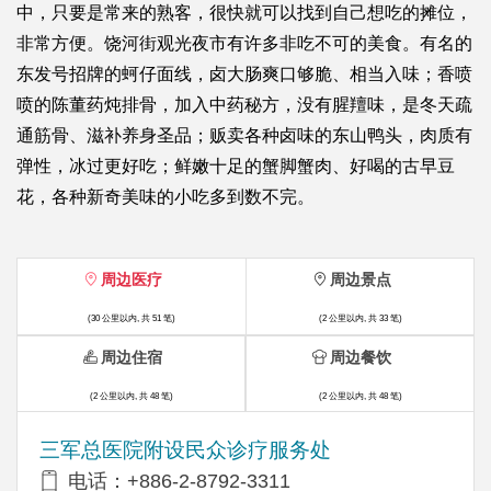
中，只要是常来的熟客，很快就可以找到自己想吃的摊位，
非常方便。饶河街观光夜市有许多非吃不可的美食。有名的
东发号招牌的蚵仔面线，卤大肠爽口够脆、相当入味；香喷
喷的陈董药炖排骨，加入中药秘方，没有腥羶味，是冬天疏
通筋骨、滋补养身圣品；贩卖各种卤味的东山鸭头，肉质有
弹性，冰过更好吃；鲜嫩十足的蟹脚蟹肉、好喝的古早豆
花，各种新奇美味的小吃多到数不完。
周边医疗
周边景点
(30 公里以内, 共 51 笔)
(2 公里以内, 共 33 笔)
周边住宿
周边餐饮
(2 公里以内, 共 48 笔)
(2 公里以内, 共 48 笔)
三军总医院附设民众诊疗服务处
电话：+886-2-8792-3311