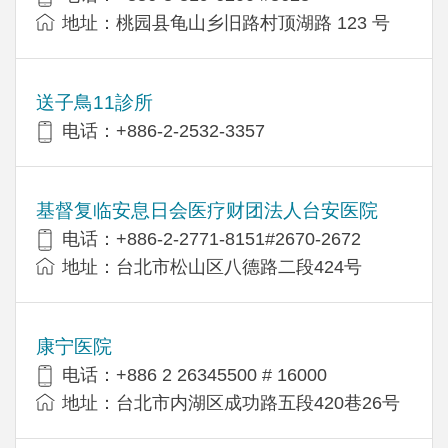
地址：桃园县龟山乡旧路村顶湖路 123 号
送子鳥11診所
电话：+886-2-2532-3357
基督复临安息日会医疗财团法人台安医院
电话：+886-2-2771-8151#2670-2672
地址：台北市松山区八德路二段424号
康宁医院
电话：+886 2 26345500 # 16000
地址：台北市内湖区成功路五段420巷26号