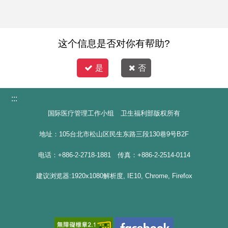
这个信息是否对你有帮助?
是
否
:::
国际医疗管理工作小组 卫生福利部版权所有
地址：105台北市松山区民生东路三段130巷9号B2F
电话：+886-2-2718-1881 传真：+886-2-2514-0114
建议浏览器:1920x1080解析度, IE10, Chrome, Firefox