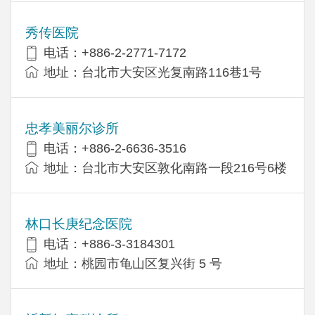
秀传医院
电话：+886-2-2771-7172
地址：台北市大安区光复南路116巷1号
忠孝美丽尔诊所
电话：+886-2-6636-3516
地址：台北市大安区敦化南路一段216号6楼
林口长庚纪念医院
电话：+886-3-3184301
地址：桃园市龟山区复兴街 5 号