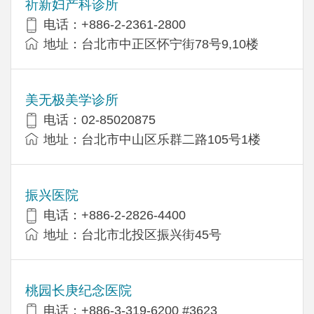
祈新妇产科诊所
电话：+886-2-2361-2800
地址：台北市中正区怀宁街78号9,10楼
美无极美学诊所
电话：02-85020875
地址：台北市中山区乐群二路105号1楼
振兴医院
电话：+886-2-2826-4400
地址：台北市北投区振兴街45号
桃园长庚纪念医院
电话：+886-3-319-6200 #3623