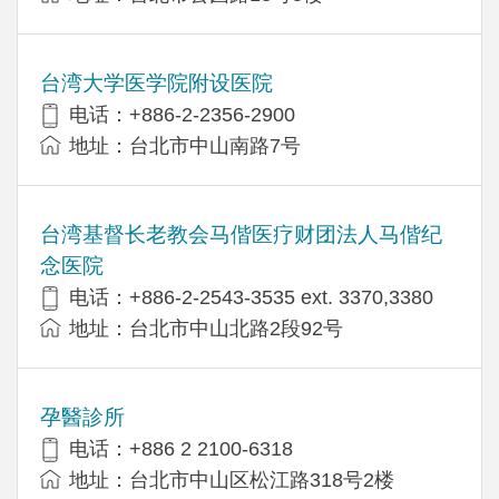
台湾大学医学院附设医院
电话：+886-2-2356-2900
地址：台北市中山南路7号
台湾基督长老教会马偕医疗财团法人马偕纪
念医院
电话：+886-2-2543-3535 ext. 3370,3380
地址：台北市中山北路2段92号
孕醫診所
电话：+886 2 2100-6318
地址：台北市中山区松江路318号2楼