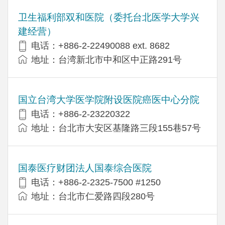
卫生福利部双和医院（委托台北医学大学兴
建经营）
电话：+​886-2-22490088 ext. 8682
地址：台湾新北市中和区中正路291号
国立台湾大学医学院附设医院癌医中心分院
电话：+886-2-23220322
地址：台北市大安区基隆路三段155巷57号
国泰医疗财团法人国泰综合医院
电话：+886-2-2325-7500 #1250
地址：台北市仁爱路四段280号