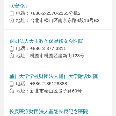
联安诊所
电话：+886-2-2570-2155分机2
地址：台北市松山区南京东路4段16号B​​2
财团法人天主教圣保禄修女会医院
电话：+886-3-377-3311
地址：桃园市桃园区建新街123号
辅仁大学学校财团法人辅仁大学附设医院
电话：+886-2-85128888
地址：新北市泰山区贵子路69号
长庚医疗财团法人基隆长庚纪念医院