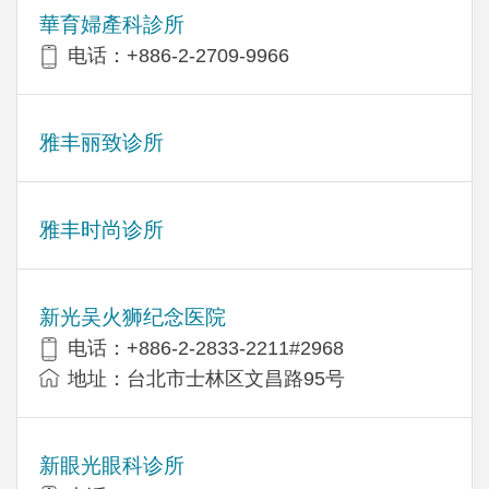
華育婦產科診所
电话：+886-2-2709-9966
雅丰丽致诊所
雅丰时尚诊所
新光吴火狮纪念医院
电话：+886-2-2833-2211#2968
地址：台北市士林区文昌路95号
新眼光眼科诊所