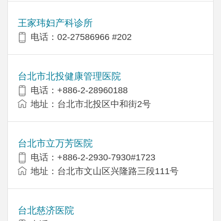
王家玮妇产科诊所
电话：02-27586966 #202
台北市北投健康管理医院
电话：+886-2-28960188
地址：台北市北投区中和街2号
台北市立万芳医院
电话：+886-2-2930-7930#1723
地址：台北市文山区兴隆路三段111号
台北慈济医院