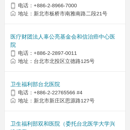
电话：+886-2-8966-7000
地址：新北市板桥市南雅南路二段21号
医疗财团法人辜公亮基金会和信治癌中心医
院
电话：+886-2-2897-0011
地址：台北市北投区立德路125号
卫生福利部台北医院
电话：+886-2-22765566 #4
地址：新北市新庄区思源路127号
卫生福利部双和医院（委托台北医学大学兴