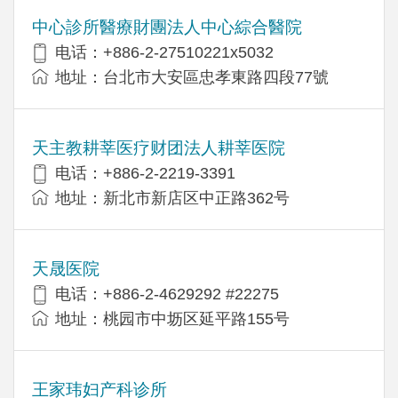
中心診所醫療財團法人中心綜合醫院
电话：+886-2-27510221x5032
地址：台北市大安區忠孝東路四段77號
天主教耕莘医疗财团法人耕莘医院
电话：+886-2-2219-3391
地址：新北市新店区中正路362号
天晟医院
电话：+886-2-4629292 #22275
地址：桃园市中坜区延平路155号
王家玮妇产科诊所