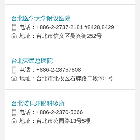
台北医学大学附设医院
电话：+886-2-2737-2181 #8428,8429
地址：台北市信义区吴兴街252号
台北荣民总医院
电话：+886-2-28757808
地址：台北市北投区石牌路二段201号
台北诺贝尔眼科诊所
电话：+886-2-2370-5666
地址：台北市公园路13号5楼