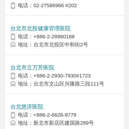
电话：02-27586966 #202
台北市北投健康管理医院
电话：+886-2-28960188
地址：台北市北投区中和街2号
台北市立万芳医院
电话：+886-2-2930-7930#1723
地址：台北市文山区兴隆路三段111号
台北慈济医院
电话：+886-2-6628-9779
地址：新北市新店区建国路289号