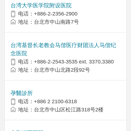
台湾大学医学院附设医院
电话：+886-2-2356-2900
地址：台北市中山南路7号
台湾基督长老教会马偕医疗财团法人马偕纪
念医院
电话：+886-2-2543-3535 ext. 3370,3380
地址：台北市中山北路2段92号
孕醫診所
电话：+886 2 2100-6318
地址：台北市中山区松江路318号2楼