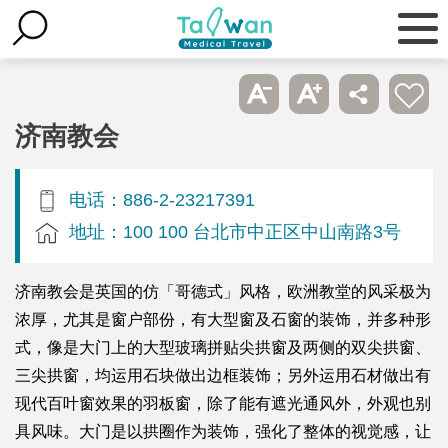
济南教会
电话：886-2-23217391
地址：100 100 台北市中正区中山南路3号
济南教会是英国的仿「哥德式」风格，欧洲教堂的风采极为
浓厚，尤其是窗户部份，有大型窗及石窗的装饰，并多种形
式，像是大门上的大型玻璃拼贴尖拱窗及两侧的双尖拱窗、
三尖拱窗，均运用石块做出边框装饰；另外运用石材做出有
现代百叶窗效果的羽板窗，除了能有遮光通风外，外观也别
具风味。大门是以拱圈作为装饰，强化了整体的视觉感，让