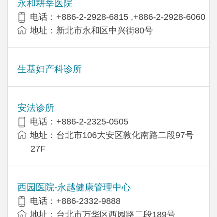
永和耕莘医院
电话：+886-2-2928-6815 ,+886-2-2928-6060
地址：新北市永和区中兴街80号
生基妇产科诊所
安法诊所
电话：+886-2-2325-0505
地址：台北市106大安区敦化南路二段97号
27F
西园医院-永越健康管理中心
电话：+886-2332-9888
地址：台北市万华区西园路二段189号