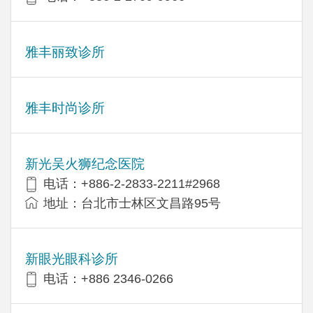
雅丰丽致诊所
雅丰时尚诊所
新光吴火狮纪念医院
电话：+886-2-2833-2211#2968
地址：台北市士林区文昌路95号
新眼光眼科诊所
电话：+886 2346-0266