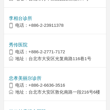
李相台诊所
电话：+886-2-23911378
秀传医院
电话：+886-2-2771-7172
地址：台北市大安区光复南路116巷1号
忠孝美丽尔诊所
电话：+886-2-6636-3516
地址：台北市大安区敦化南路一段216号6楼