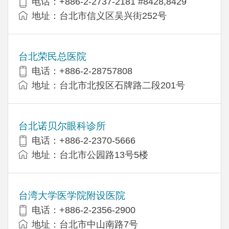
电话：+886-2-2737-2181 #8428,8429
地址：台北市信义区吴兴街252号
台北荣民总医院
电话：+886-2-28757808
地址：台北市北投区石牌路二段201号
台北诺贝尔眼科诊所
电话：+886-2-2370-5666
地址：台北市公园路13号5楼
台湾大学医学院附设医院
电话：+886-2-2356-2900
地址：台北市中山南路7号