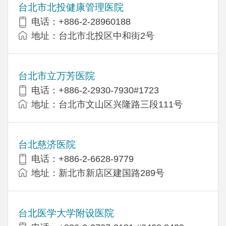
台北市北投健康管理医院
电话：+886-2-28960188
地址：台北市北投区中和街2号
台北市立万芳医院
电话：+886-2-2930-7930#1723
地址：台北市文山区兴隆路三段111号
台北慈济医院
电话：+886-2-6628-9779
地址：新北市新店区建国路289号
台北医学大学附设医院