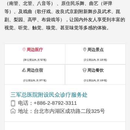
（南管、北管、八音等） 、原住民乐舞、曲艺（评弹
等）、及戏曲（歌仔戏、改良式京剧附新舞步及武术、崑
剧、梨园、高甲、布袋戏等），让国内外友人享受到丰富的
视觉、听觉、触觉、嗅觉、甚至味觉等多感的体验。
周边医疗
周边景点
(30 公里以内, 共 52 笔)
(2 公里以内, 共 115 笔)
周边住宿
周边餐饮
(2 公里以内, 共 377 笔)
(2 公里以内, 共 119 笔)
三军总医院附设民众诊疗服务处
电话：+886-2-8792-3311
地址：台北市内湖区成功路二段325号