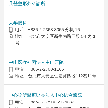
凡登整形外科診所
大学眼科
电话：+886-2-2368-8055 分机 16
地址：台北市大安区新生南路三段 54 之 3
号
中山医疗社团法人中山医院
电话：+886-2-2708-1166
地址：台北市大安区仁爱路四段112巷11号
中心診所醫療財團法人中心綜合醫院
电话：+886-2-27510221x5032