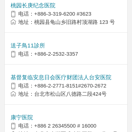
桃园长庚纪念医院
电话：+886-3-319-6200 #3623
地址：桃园县龟山乡旧路村顶湖路 123 号
送子鳥11診所
电话：+886-2-2532-3357
基督复临安息日会医疗财团法人台安医院
电话：+886-2-2771-8151#2670-2672
地址：台北市松山区八德路二段424号
康宁医院
电话：+886 2 26345500 # 16000