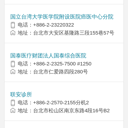
国立台湾大学医学院附设医院癌医中心分院
电话：+886-2-23220322
地址：台北市大安区基隆路三段155巷57号
国泰医疗财团法人国泰综合医院
电话：+886-2-2325-7500 #1250
地址：台北市仁爱路四段280号
联安诊所
电话：+886-2-2570-2155分机2
地址：台北市松山区南京东路4段16号B​​2