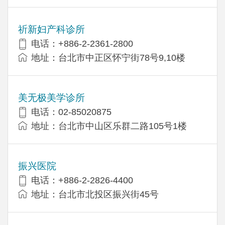
祈新妇产科诊所
电话：+886-2-2361-2800
地址：台北市中正区怀宁街78号9,10楼
美无极美学诊所
电话：02-85020875
地址：台北市中山区乐群二路105号1楼
振兴医院
电话：+886-2-2826-4400
地址：台北市北投区振兴街45号