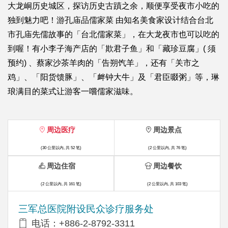
大龙峒历史城区，探访历史古蹟之余，顺便享受夜市小吃的
独到魅力吧！游孔庙品儒家菜 由知名美食家设计结合台北
市孔庙先儒故事的「台北儒家菜」，在大龙夜市也可以吃的
到喔！有小李子海产店的「欺君子鱼」和「藏珍豆腐」( 须
预约) 、蔡家沙茶羊肉的「告朔饩羊」，还有「关市之
鸡」、「阳货馈豚」、「衅钟大牛」及「君臣啜粥」等，琳
琅满目的菜式让游客一嚐儒家滋味。
周边医疗
周边景点
(30 公里以内, 共 52 笔)
(2 公里以内, 共 76 笔)
周边住宿
周边餐饮
(2 公里以内, 共 161 笔)
(2 公里以内, 共 103 笔)
三军总医院附设民众诊疗服务处
电话：+886-2-8792-3311