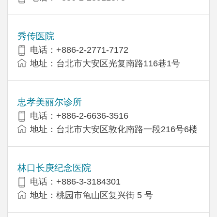
秀传医院
电话：+886-2-2771-7172
地址：台北市大安区光复南路116巷1号
忠孝美丽尔诊所
电话：+886-2-6636-3516
地址：台北市大安区敦化南路一段216号6楼
林口长庚纪念医院
电话：+886-3-3184301
地址：桃园市龟山区复兴街 5 号