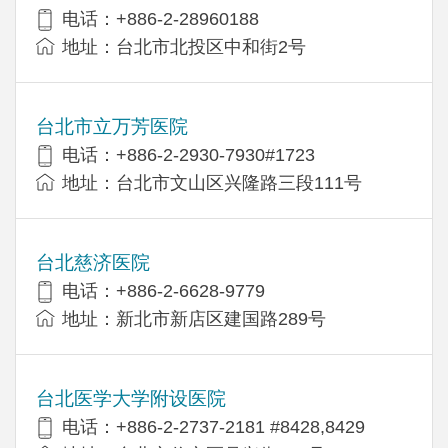
电话：+886-2-28960188
地址：台北市北投区中和街2号
台北市立万芳医院
电话：+886-2-2930-7930#1723
地址：台北市文山区兴隆路三段111号
台北慈济医院
电话：+886-2-6628-9779
地址：新北市新店区建国路289号
台北医学大学附设医院
电话：+886-2-2737-2181 #8428,8429