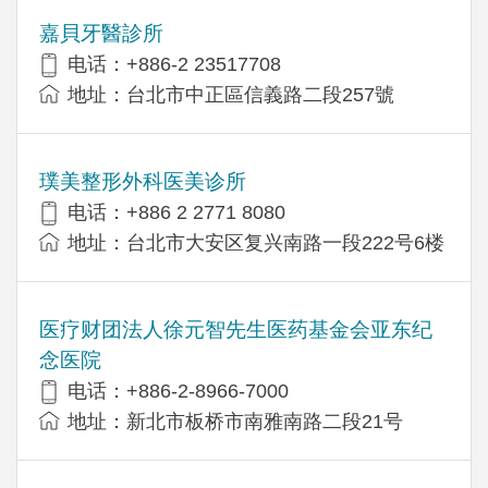
嘉貝牙醫診所
电话：+886-2 23517708
地址：台北市中正區信義路二段257號
璞美整形外科医美诊所
电话：+886 2 2771 8080
地址：台北市大安区复兴南路一段222号6楼
医疗财团法人徐元智先生医药基金会亚东纪
念医院
电话：+886-2-8966-7000
地址：新北市板桥市南雅南路二段21号