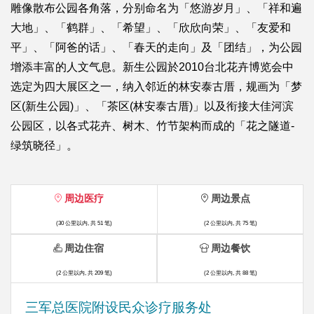
雕像散布公园各角落，分别命名为「悠游岁月」、「祥和遍
大地」、「鹤群」、「希望」、「欣欣向荣」、「友爱和
平」、「阿爸的话」、「春天的走向」及「团结」，为公园
增添丰富的人文气息。新生公园於2010台北花卉博览会中
选定为四大展区之一，纳入邻近的林安泰古厝，规画为「梦
区(新生公园)」、「茶区(林安泰古厝)」以及衔接大佳河滨
公园区，以各式花卉、树木、竹节架构而成的「花之隧道-
绿筑晓径」。
周边医疗
周边景点
(30 公里以内, 共 51 笔)
(2 公里以内, 共 75 笔)
周边住宿
周边餐饮
(2 公里以内, 共 209 笔)
(2 公里以内, 共 88 笔)
三军总医院附设民众诊疗服务处