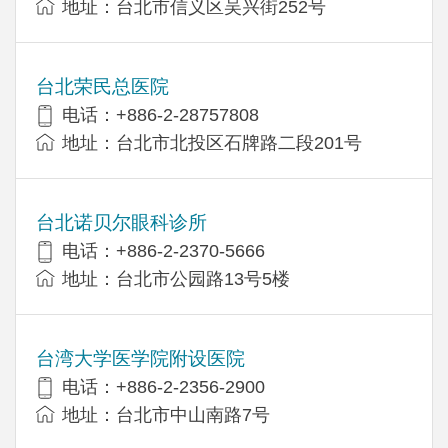
地址：台北市信义区吴兴街252号
台北荣民总医院
电话：+886-2-28757808
地址：台北市北投区石牌路二段201号
台北诺贝尔眼科诊所
电话：+886-2-2370-5666
地址：台北市公园路13号5楼
台湾大学医学院附设医院
电话：+886-2-2356-2900
地址：台北市中山南路7号