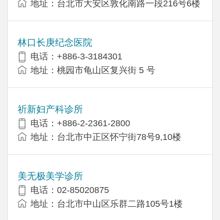
地址：台北市大安区敦化南路一段216号6楼
林口长庚纪念医院
电话：+886-3-3184301
地址：桃园市龟山区复兴街 5 号
祈新妇产科诊所
电话：+886-2-2361-2800
地址：台北市中正区怀宁街78号9,10楼
美无极美学诊所
电话：02-85020875
地址：台北市中山区乐群二路105号1楼