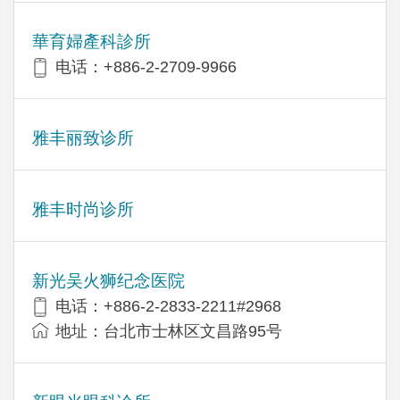
華育婦產科診所
电话：+886-2-2709-9966
雅丰丽致诊所
雅丰时尚诊所
新光吴火狮纪念医院
电话：+886-2-2833-2211#2968
地址：台北市士林区文昌路95号