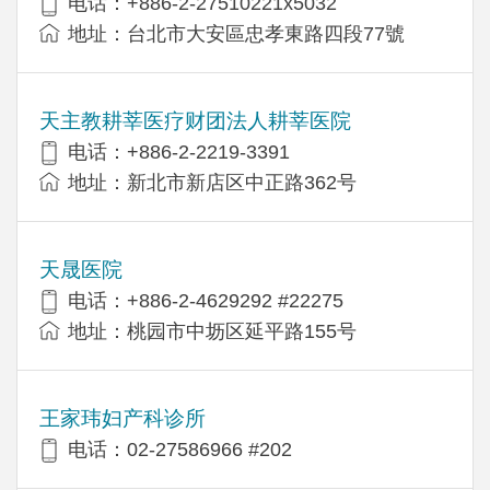
电话：+886-2-27510221x5032
地址：台北市大安區忠孝東路四段77號
天主教耕莘医疗财团法人耕莘医院
电话：+886-2-2219-3391
地址：新北市新店区中正路362号
天晟医院
电话：+886-2-4629292 #22275
地址：桃园市中坜区延平路155号
王家玮妇产科诊所
电话：02-27586966 #202