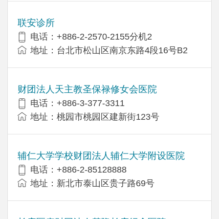
联安诊所
电话：+886-2-2570-2155分机2
地址：台北市松山区南京东路4段16号B​​2
财团法人天主教圣保禄修女会医院
电话：+886-3-377-3311
地址：桃园市桃园区建新街123号
辅仁大学学校财团法人辅仁大学附设医院
电话：+886-2-85128888
地址：新北市泰山区贵子路69号