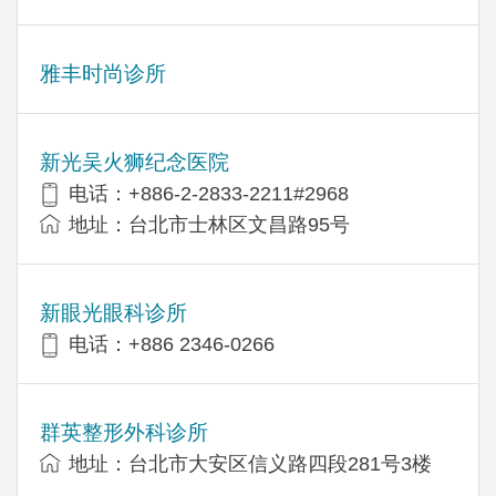
雅丰时尚诊所
新光吴火狮纪念医院
电话：+886-2-2833-2211#2968
地址：台北市士林区文昌路95号
新眼光眼科诊所
电话：+886 2346-0266
群英整形外科诊所
地址：台北市大安区信义路四段281号3楼