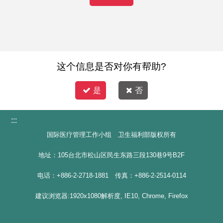
这个信息是否对你有帮助?
是
否
:::
国际医疗管理工作小组 卫生福利部版权所有
地址：105台北市松山区民生东路三段130巷9号B2F
电话：+886-2-2718-1881 传真：+886-2-2514-0114
建议浏览器:1920x1080解析度, IE10, Chrome, Firefox