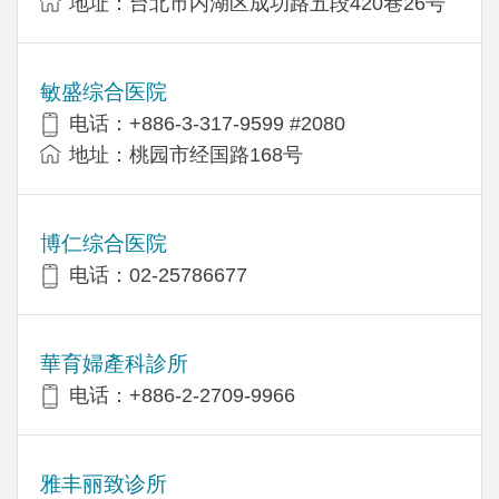
地址：台北市内湖区成功路五段420巷26号
敏盛综合医院
电话：+886-3-317-9599 #2080
地址：桃园市经国路168号
博仁综合医院
电话：02-25786677
華育婦產科診所
电话：+886-2-2709-9966
雅丰丽致诊所