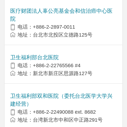
医疗财团法人辜公亮基金会和信治癌中心医
院
电话：+886-2-2897-0011
地址：台北市北投区立德路125号
卫生福利部台北医院
电话：+886-2-22765566 #4
地址：新北市新庄区思源路127号
卫生福利部双和医院（委托台北医学大学兴
建经营）
电话：+​886-2-22490088 ext. 8682
地址：台湾新北市中和区中正路291号