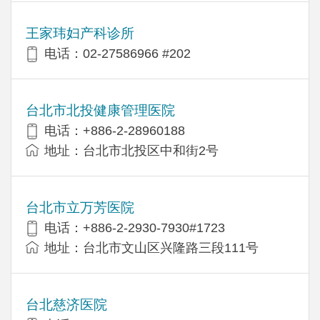
王家玮妇产科诊所
电话：02-27586966 #202
台北市北投健康管理医院
电话：+886-2-28960188
地址：台北市北投区中和街2号
台北市立万芳医院
电话：+886-2-2930-7930#1723
地址：台北市文山区兴隆路三段111号
台北慈济医院