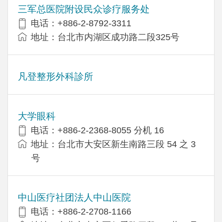
三军总医院附设民众诊疗服务处
电话：+886-2-8792-3311
地址：台北市内湖区成功路二段325号
凡登整形外科診所
大学眼科
电话：+886-2-2368-8055 分机 16
地址：台北市大安区新生南路三段 54 之 3
号
中山医疗社团法人中山医院
电话：+886-2-2708-1166