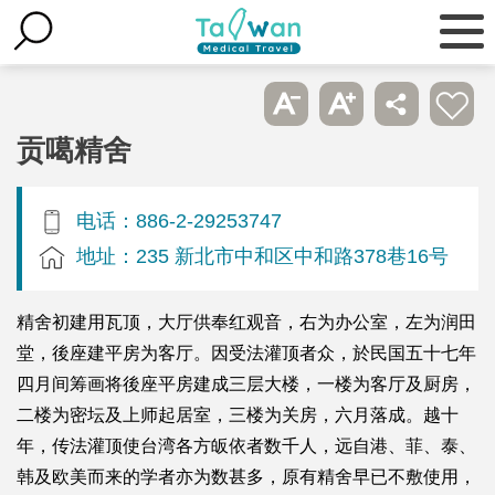
贡噶精舍
电话：886-2-29253747
地址：235 新北市中和区中和路378巷16号
精舍初建用瓦顶，大厅供奉红观音，右为办公室，左为润田
堂，後座建平房为客厅。因受法灌顶者众，於民国五十七年
四月间筹画将後座平房建成三层大楼，一楼为客厅及厨房，
二楼为密坛及上师起居室，三楼为关房，六月落成。越十
年，传法灌顶使台湾各方皈依者数千人，远自港、菲、泰、
韩及欧美而来的学者亦为数甚多，原有精舍早已不敷使用，