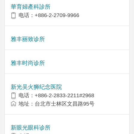
華育婦產科診所
电话：+886-2-2709-9966
雅丰丽致诊所
雅丰时尚诊所
新光吴火狮纪念医院
电话：+886-2-2833-2211#2968
地址：台北市士林区文昌路95号
新眼光眼科诊所