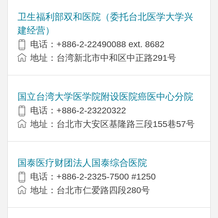
卫生福利部双和医院（委托台北医学大学兴
建经营）
电话：+​886-2-22490088 ext. 8682
地址：台湾新北市中和区中正路291号
国立台湾大学医学院附设医院癌医中心分院
电话：+886-2-23220322
地址：台北市大安区基隆路三段155巷57号
国泰医疗财团法人国泰综合医院
电话：+886-2-2325-7500 #1250
地址：台北市仁爱路四段280号