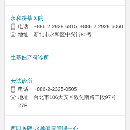
永和耕莘医院
电话：+886-2-2928-6815 ,+886-2-2928-6060
地址：新北市永和区中兴街80号
生基妇产科诊所
安法诊所
电话：+886-2-2325-0505
地址：台北市106大安区敦化南路二段97号
27F
西园医院-永越健康管理中心