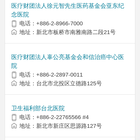
医疗财团法人徐元智先生医药基金会亚东纪
念医院
电话：+886-2-8966-7000
地址：新北市板桥市南雅南路二段21号
医疗财团法人辜公亮基金会和信治癌中心医
院
电话：+886-2-2897-0011
地址：台北市北投区立德路125号
卫生福利部台北医院
电话：+886-2-22765566 #4
地址：新北市新庄区思源路127号