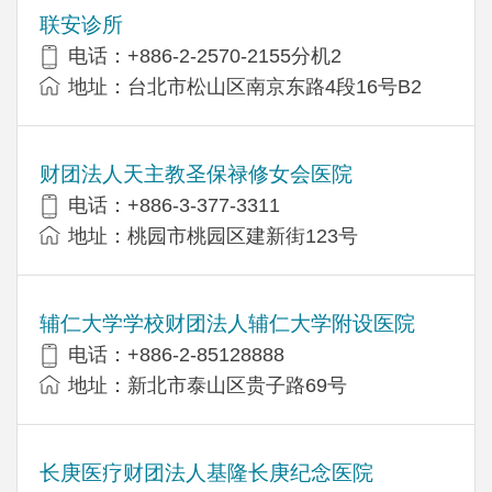
联安诊所
电话：+886-2-2570-2155分机2
地址：台北市松山区南京东路4段16号B​​2
财团法人天主教圣保禄修女会医院
电话：+886-3-377-3311
地址：桃园市桃园区建新街123号
辅仁大学学校财团法人辅仁大学附设医院
电话：+886-2-85128888
地址：新北市泰山区贵子路69号
长庚医疗财团法人基隆长庚纪念医院