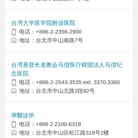
台湾大学医学院附设医院
电话：+886-2-2356-2900
地址：台北市中山南路7号
台湾基督长老教会马偕医疗财团法人马偕纪
念医院
电话：+886-2-2543-3535 ext. 3370,3380
地址：台北市中山北路2段92号
孕醫診所
电话：+886 2 2100-6318
地址：台北市中山区松江路318号2楼