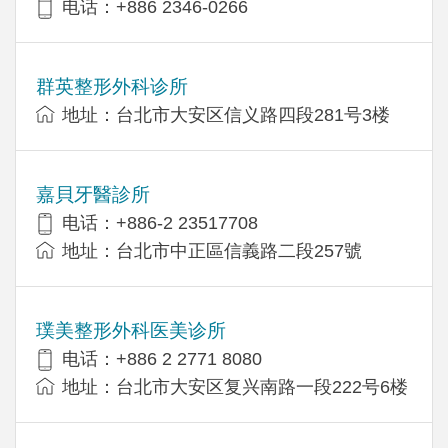
电话：+886 2346-0266
群英整形外科诊所
地址：台北市大安区信义路四段281号3楼
嘉貝牙醫診所
电话：+886-2 23517708
地址：台北市中正區信義路二段257號
璞美整形外科医美诊所
电话：+886 2 2771 8080
地址：台北市大安区复兴南路一段222号6楼