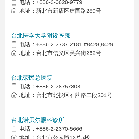
电话：+886-2-6628-9779
地址：新北市新店区建国路289号
台北医学大学附设医院
电话：+886-2-2737-2181 #8428,8429
地址：台北市信义区吴兴街252号
台北荣民总医院
电话：+886-2-28757808
地址：台北市北投区石牌路二段201号
台北诺贝尔眼科诊所
电话：+886-2-2370-5666
地址：台北市公园路13号5楼