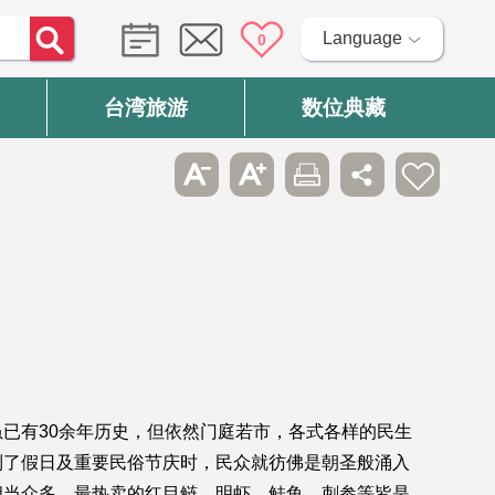
Language
0
台湾旅游
数位典藏
已有30余年历史，但依然门庭若市，各式各样的民生
到了假日及重要民俗节庆时，民众就彷佛是朝圣般涌入
相当众多，最热卖的红目鲢、明虾、鲑鱼、刺参等皆是