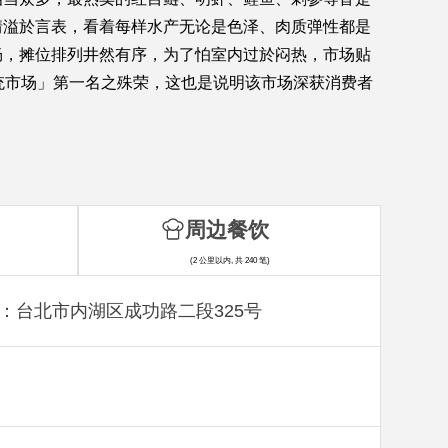
情溢於言表，看着每样水产无论是色泽、肉质弹性都是
畅，摊位排列井然有序，为了怕室内过於闷热，市场贴
统市场」第一名之殊荣，这也是说明该市场深获消费者
周边餐饮
(2 公里以内, 共 240 笔)
：台北市内湖区成功路二段325号