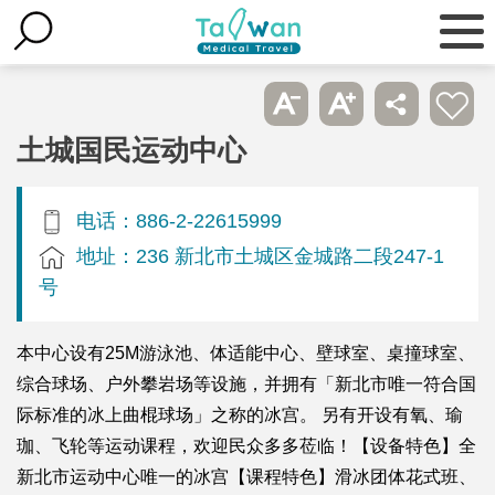
土城国民运动中心
电话：886-2-22615999
地址：236 新北市土城区金城路二段247-1
号
本中心设有25M游泳池、体适能中心、壁球室、桌撞球室、
综合球场、户外攀岩场等设施，并拥有「新北市唯一符合国
际标准的冰上曲棍球场」之称的冰宫。 另有开设有氧、瑜
珈、飞轮等运动课程，欢迎民众多多莅临！【设备特色】全
新北市运动中心唯一的冰宫【课程特色】滑冰团体花式班、