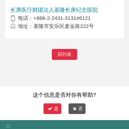
长庚医疗财团法人基隆长庚纪念医院
电话：+886-2-2431-3131#6121
地址：基隆市安乐区麦金路222号
回列表
这个信息是否对你有帮助?
是
否
:::