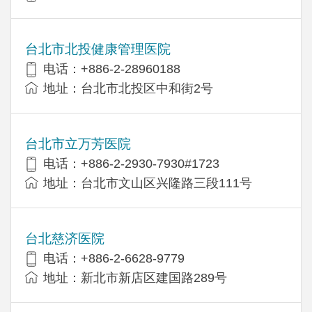
台北市北投健康管理医院
电话：+886-2-28960188
地址：台北市北投区中和街2号
台北市立万芳医院
电话：+886-2-2930-7930#1723
地址：台北市文山区兴隆路三段111号
台北慈济医院
电话：+886-2-6628-9779
地址：新北市新店区建国路289号