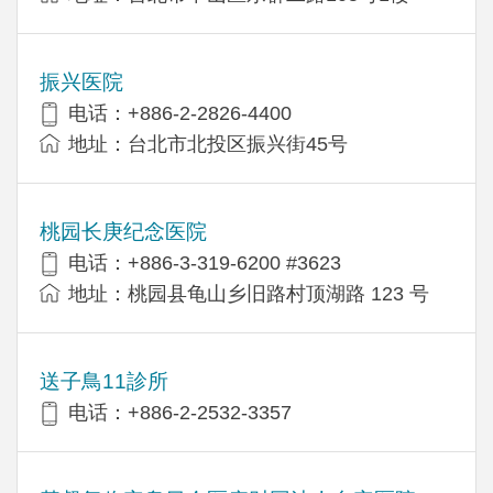
振兴医院
电话：+886-2-2826-4400
地址：台北市北投区振兴街45号
桃园长庚纪念医院
电话：+886-3-319-6200 #3623
地址：桃园县龟山乡旧路村顶湖路 123 号
送子鳥11診所
电话：+886-2-2532-3357