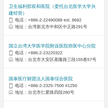
卫生福利部双和医院（委托台北医学大学兴
建经营）
电话：+​886-2-22490088 ext. 8682
地址：台湾新北市中和区中正路291号
国立台湾大学医学院附设医院癌医中心分院
电话：+886-2-23220322
地址：台北市大安区基隆路三段155巷57号
国泰医疗财团法人国泰综合医院
电话：+886-2-2325-7500 #1250
地址：台北市仁爱路四段280号