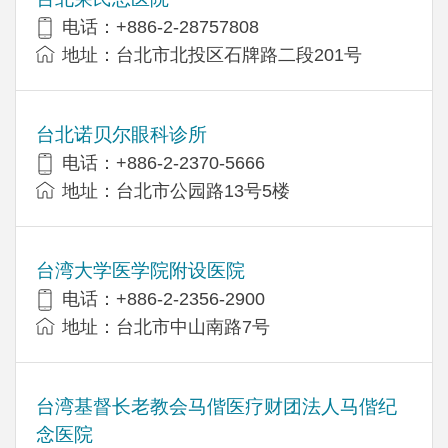
电话：+886-2-28757808
地址：台北市北投区石牌路二段201号
台北诺贝尔眼科诊所
电话：+886-2-2370-5666
地址：台北市公园路13号5楼
台湾大学医学院附设医院
电话：+886-2-2356-2900
地址：台北市中山南路7号
台湾基督长老教会马偕医疗财团法人马偕纪
念医院