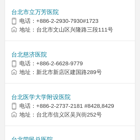
台北市立万芳医院
电话：+886-2-2930-7930#1723
地址：台北市文山区兴隆路三段111号
台北慈济医院
电话：+886-2-6628-9779
地址：新北市新店区建国路289号
台北医学大学附设医院
电话：+886-2-2737-2181 #8428,8429
地址：台北市信义区吴兴街252号
台北荣民总医院