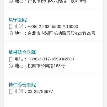
地址：台北市松山区八德路二段424号
康宁医院
电话：+886 2 26345500 # 16000
地址：台北市内湖区成功路五段420巷26号
敏盛综合医院
电话：+886-3-317-9599 #2080
地址：桃园市经国路168号
博仁综合医院
电话：02-25786677