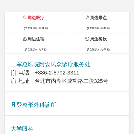
周边医疗
周边景点
(30 公里以内, 共 54 笔)
(2 公里以内, 共 33 笔)
周边住宿
周边餐饮
(2 公里以内, 共 6 笔)
(2 公里以内, 共 44 笔)
三军总医院附设民众诊疗服务处
电话：+886-2-8792-3311
地址：台北市内湖区成功路二段325号
凡登整形外科診所
大学眼科