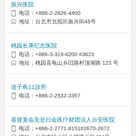
振兴医院
电话：+886-2-2826-4400
地址：台北市北投区振兴街45号
桃园长庚纪念医院
电话：+886-3-319-6200 #3623
地址：桃园县龟山乡旧路村顶湖路 123 号
送子鳥11診所
电话：+886-2-2532-3357
基督复临安息日会医疗财团法人台安医院
电话：+886-2-2771-8151#2670-2672