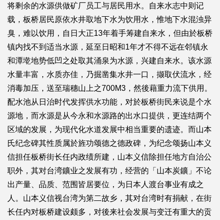
将剩余的水源供做矿厂员工与居民用水。自来水志中则记
载，板桥居民原依水井取地下水为饮用水，惟地下水混浊异
臭，难以饮用，自日大正13年着手筹建自来水，但由於板桥
镇内找不到适当水源，延至日昭和1年才不得不远在邻镇永
和潭墘地势低凹之处取其涌泉为水源，兴建自来水。该水源
水量丰富，水质亦佳，乃掘凿集水井一口，撷取伏流水，经
消毒加压，送至瑞穗山上之700M3，然後藉重力流下供用。
配水池从日治时代发挥供水功能，对於板桥街民来说是个水
源地，而水源是从今永和水源路的出水口提供，更连结两个
区域的发展，为现代化水道发展中相当重要的遗迹。而山本
氏纪念碑其性质属於旌功颂德之德政碑，为纪念颂扬山本义
信担任板桥街长任内政绩所建，山本义信除担任地方自治公
职外，其对台湾鑛业之发展有功，经营的「山本炭鑛」不论
出产量、品质、范围皆居要位，为日本人渡台事业有成之
人。山本义信视台湾为第二故乡，其对台湾时有捐献，在街
长任内对板桥建设颇多，对後来社会发展与变迁有重大的贡