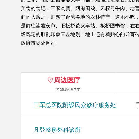
美食的食记，王家肉羹、阿海阉鸡、风权号牛肉、老
商的大熔炉，汇聚了台湾各地的农林特产、道地小吃…
是前往湳雅夜市、旧板桥後火车站、板桥图书馆，在
场既定的脏乱印象天差地别！地上还有着贴心的导盲砖，
政府市场处网站
周边医疗
(30 公里以内, 共 53 笔)
三军总医院附设民众诊疗服务处
凡登整形外科診所