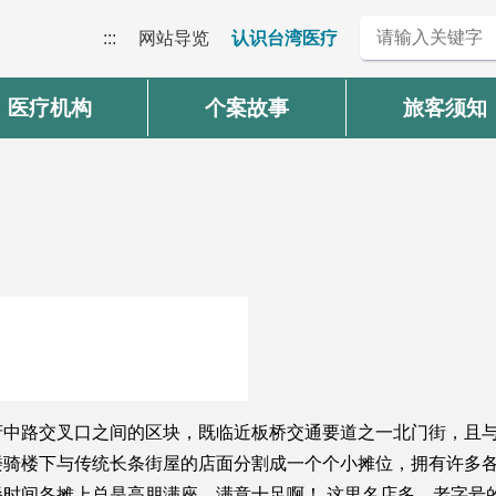
:::
网站导览
认识台湾医疗
医疗机构
个案故事
旅客须知
府中路交叉口之间的区块，既临近板桥交通要道之一北门街，且
楼骑楼下与传统长条街屋的店面分割成一个个小摊位，拥有许多
时间各摊上总是高朋满座，满意十足啊！ 这里名店多、老字号