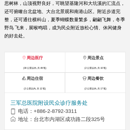
思树林，山顶视野良好，可眺望基隆河和大坑溪的汇流点，
还可俯瞰台北盆地、大台北景观和南港山区。附近步道完
整，还可通往横科山，夏季蝴蝶数量繁多，翩翩飞舞，冬季
野鸟 飞来，展喉鸣唱，成为民众附近放松心情、休闲健身
的好去处。
周边医疗
周边景点
(30 公里以内, 共 49 笔)
(2 公里以内, 共 10 笔)
周边住宿
周边餐饮
(2 公里以内, 共 12 笔)
(2 公里以内, 共 17 笔)
三军总医院附设民众诊疗服务处
电话：+886-2-8792-3311
地址：台北市内湖区成功路二段325号