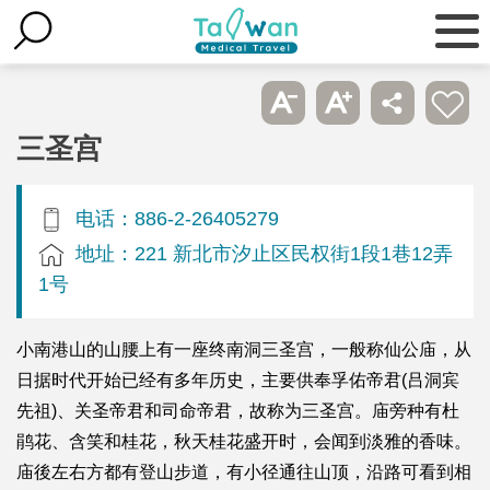
三圣宫
电话：886-2-26405279
地址：221 新北市汐止区民权街1段1巷12弄
1号
小南港山的山腰上有一座终南洞三圣宫，一般称仙公庙，从
日据时代开始已经有多年历史，主要供奉孚佑帝君(吕洞宾
先祖)、关圣帝君和司命帝君，故称为三圣宫。庙旁种有杜
鹃花、含笑和桂花，秋天桂花盛开时，会闻到淡雅的香味。
庙後左右方都有登山步道，有小径通往山顶，沿路可看到相