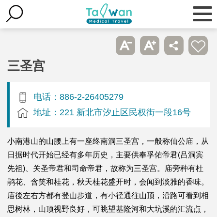
三圣宫
电话：886-2-26405279
地址：221 新北市汐止区民权街一段16号
小南港山的山腰上有一座终南洞三圣宫，一般称仙公庙，从
日据时代开始已经有多年历史，主要供奉孚佑帝君(吕洞宾
先祖)、关圣帝君和司命帝君，故称为三圣宫。庙旁种有杜
鹃花、含笑和桂花，秋天桂花盛开时，会闻到淡雅的香味。
庙後左右方都有登山步道，有小径通往山顶，沿路可看到相
思树林，山顶视野良好，可眺望基隆河和大坑溪的汇流点，