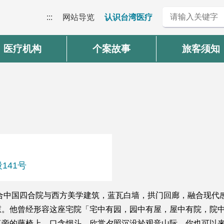
:::
网站导览
认识台湾医疗
医疗机构
个案故事
旅客须知
141号
结合中国四合院与西方美学建筑，蓝瓦白墙，拱门回廊，融合现代
慰。他曾经形容这座宅院「宅中有园，园中有屋，屋中有院，院
桌旁的藤椅上，口含烟斗，欣赏夕照沉没於观音山际，你也可以