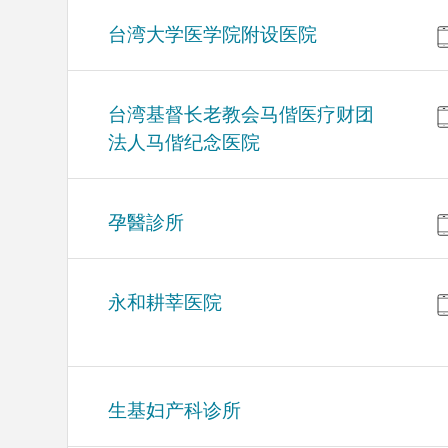
台湾大学医学院附设医院
台湾基督长老教会马偕医疗财团
法人马偕纪念医院
孕醫診所
永和耕莘医院
生基妇产科诊所