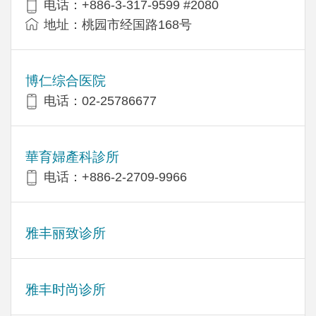
电话：+886-3-317-9599 #2080
地址：桃园市经国路168号
博仁综合医院
电话：02-25786677
華育婦產科診所
电话：+886-2-2709-9966
雅丰丽致诊所
雅丰时尚诊所