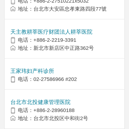
电话：+886-2-27510221x5032
地址：台北市大安區忠孝東路四段77號
天主教耕莘医疗财团法人耕莘医院
电话：+886-2-2219-3391
地址：新北市新店区中正路362号
王家玮妇产科诊所
电话：02-27586966 #202
台北市北投健康管理医院
电话：+886-2-28960188
地址：台北市北投区中和街2号