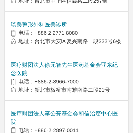
地址：台北市中正區信義路二段257號
璞美整形外科医美诊所
电话：+886 2 2771 8080
地址：台北市大安区复兴南路一段222号6楼
医疗财团法人徐元智先生医药基金会亚东纪
念医院
电话：+886-2-8966-7000
地址：新北市板桥市南雅南路二段21号
医疗财团法人辜公亮基金会和信治癌中心医
院
电话：+886-2-2897-0011