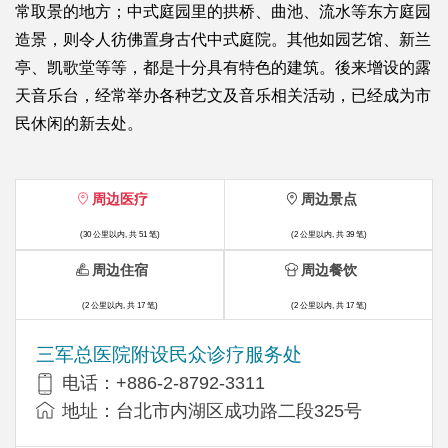
常取景的地方；中式庭园里的拱桥、曲池、流水等东方庭园
造景，则令人彷佛置身古代中式庭院。其他如园艺馆、新兰
亭、凯歌堂等等，都是十分具有特色的建筑。後来增设的露
天音乐台，经常举办各种艺文及音乐相关活动，已经成为市
民休闲的新去处。
周边医疗
周边景点
(30 公里以内, 共 51 笔)
(2 公里以内, 共 39 笔)
周边住宿
周边餐饮
(2 公里以内, 共 17 笔)
(2 公里以内, 共 17 笔)
三军总医院附设民众诊疗服务处
电话：+886-2-8792-3311
地址：台北市内湖区成功路二段325号