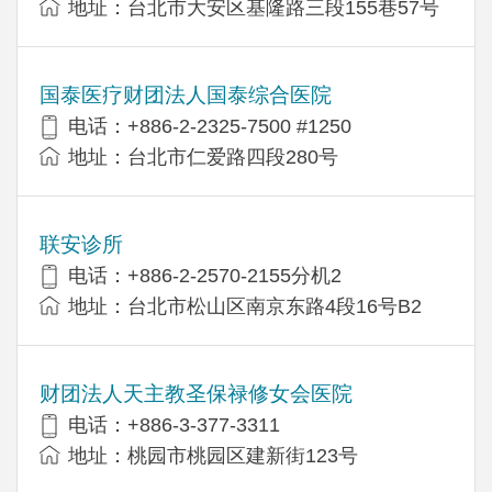
地址：台北市大安区基隆路三段155巷57号
国泰医疗财团法人国泰综合医院
电话：+886-2-2325-7500 #1250
地址：台北市仁爱路四段280号
联安诊所
电话：+886-2-2570-2155分机2
地址：台北市松山区南京东路4段16号B​​2
财团法人天主教圣保禄修女会医院
电话：+886-3-377-3311
地址：桃园市桃园区建新街123号