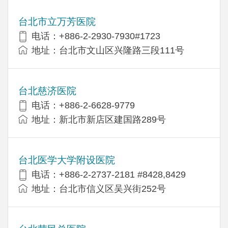
台北市立万芳医院
电话：+886-2-2930-7930#1723
地址：台北市文山区兴隆路三段111号
台北慈济医院
电话：+886-2-6628-9779
地址：新北市新店区建国路289号
台北医学大学附设医院
电话：+886-2-2737-2181 #8428,8429
地址：台北市信义区吴兴街252号