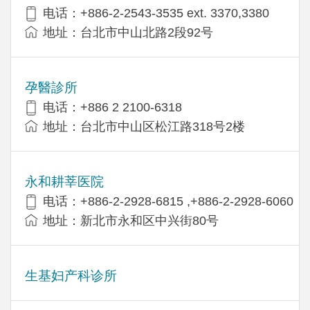
电话：+886-2-2543-3535 ext. 3370,3380
地址：台北市中山北路2段92号
孕醫診所
电话：+886 2 2100-6318
地址：台北市中山区松江路318号2楼
永和耕莘医院
电话：+886-2-2928-6815 ,+886-2-2928-6060
地址：新北市永和区中兴街80号
生基妇产科诊所