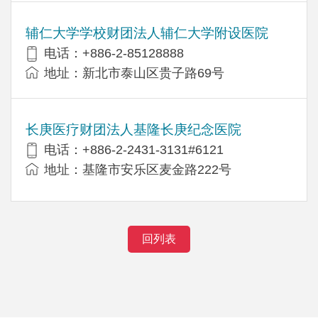
辅仁大学学校财团法人辅仁大学附设医院
电话：+886-2-85128888
地址：新北市泰山区贵子路69号
长庚医疗财团法人基隆长庚纪念医院
电话：+886-2-2431-3131#6121
地址：基隆市安乐区麦金路222号
回列表