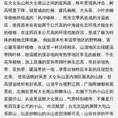
在大仑头山和大仑尾山之间的迎风面，终年受强风冲击，树
高明显下降，就形成由红楠、森氏杨桐、大头茶、小叶赤楠
等植物所组成的「风冲矮林」。而东北季风造成的冷温效
应，使得原本在有如两千公尺高的中海拔生态环境才能生长
的植物，在这四百多公尺高的环境也能存活，形成了极为特
殊的植物北降现象。 例如原本长有温带地区的野鸭椿、雷
公藤等落叶植物，在这里一样活得精采。山顶地区出现暖温
带阔叶林，较温暖的溪谷地则有热带地区常见的板根、干生
花等植物，加上原属的亚热带阔叶林生态系，等於浓缩热
带、亚热带、暖温带於一地，孕育出独特且丰富的压缩型生
态系。 登高远眺好风景 大仑头山是内湖区最高的山脉，登
高望远绝对有好风景。山顶平台视野辽阔，广场两侧都有观
景处。左侧近景有大仑尾山和狮头山，右侧下方的小山丘则
是圆仔山。从这里远眺大仑尾山，气势特别雄伟，不像是只
有四百多公尺的小山。 向北眺望，台北北边的屏障大屯山
系群山，以及纱帽山的火山造型清晰可见；山谷对岸的平等