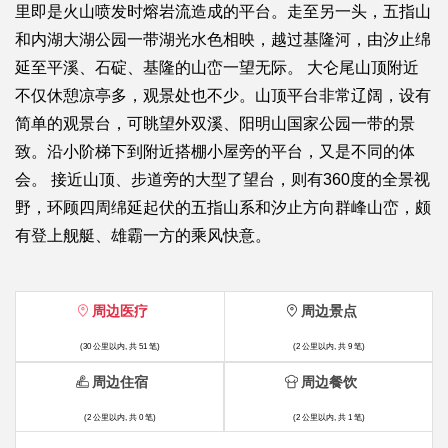
里即是火山喷发时熔岩流造成的平台。走至另一头，五指山
和内湖大湖公园一带湖光水色相映，越过基隆河，由汐止绵
延至平溪、石碇、基隆的山峦一望无际。 大仑尾山顶附近
不仅休憩凉亭多，观景处也不少。山顶平台非常辽阔，设有
简单的观景台，可眺望外双溪、阳明山国家公园一带的景
致。沿小阶梯下到附近搭棚小屋旁的平台，又是不同的体
会。 接近山顶、步道旁的大型了望台，则有360度的全景视
野，环顾四周绵延起伏的五指山系和汐止方向群峰山峦，颇
有登上舰艇、雄霸一方的乘风快意。
周边医疗
周边景点
(30 公里以内, 共 51 笔)
(2 公里以内, 共 9 笔)
周边住宿
周边餐饮
(2 公里以内, 共 0 笔)
(2 公里以内, 共 1 笔)