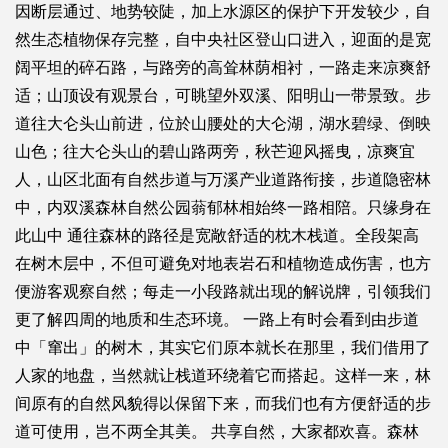
因断层通过、地势较陡，加上水源区的保护下开发较少，自
然生态植物保存完整，自中央社区登山口进入，迎面的是宽
阔平坦的碎石路，与路旁的高耸林荫相衬，一路走来凉爽舒
适；山顶设有观景台，可眺望外双溪、阳明山一带景致。步
道往大仑头山前进，位於山腰处的大仑湖，湖水碧绿、倒映
山色；往大仑头山的碧山路两旁，秋芒迎风摇曳，凉爽宜
人，山区北面有自然步道与万溪产业道路衔接，步道隐密林
中，内双溪森林自然公园蓊郁林相始终一路相陪。只缘身在
此山中 通往森林的路径是宽敞舒适的枕木栈道。全段架高
在树木层中，不但可避免对地表岩石和植物造成伤害，也方
便游客观察自然；每走一小段路就出现的解说牌，引领我们
更了解四周的地质和生态环境。 一路上有时会看到由步道
中「窜出」的树木，其实它们原本就长在那里，我们借用了
人家的地盘，当然就让栈道环绕着它而搭起。这样一来，林
间原有的自然风貌得以保留下来，而我们也有方便舒适的步
道可使用，岂不两全其美。 共享自然，大家都欢喜。森林