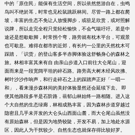
中的「原住民」能保有生活空间，所以依然悠游自在，虫鸣
鸟叫不绝於耳，时常也见松鼠跳跃林间。尽管一路上都在爬
坡，丰富的生态不免让人放慢脚步，或驻足欣赏，或对照解
说牌，所以走完全程只觉轻松愉快，不会气喘吁吁。若是中
途还是想歇歇脚，时常拐个弯，路旁就有枕木平台，可观景
也可歇息。难得在都市的近郊，有长约一公里的天然枕木可
踩踏，「识货」的登山客多半赤脚体验这舒畅身心的森林之
旅。林相丰富其来有自 由亲山步道入口前往大仑尾山，迎
面而来是一段宽阔平坦的碎石路。路旁高大树木经风吹拂、
树叶沙沙作响声，和行走碎石之上的踩踏声正好「一唱一
和」，看来漫步森林间的美好体验显然还会延续下去。 即
便其他路段多半是石阶路，蓊郁山林始终一路相随。进入这
个大自然的生态绿廊，林相成熟丰富，因为森林步道穿越过
隐密且几乎未开发的大仑头山西面山麓，而大仑尾山虽然没
有原始森林，但是因为地势较陡，开发不易，加上地处水源
区，因此人为干扰较少、自然生态也就保存得比较好罗。