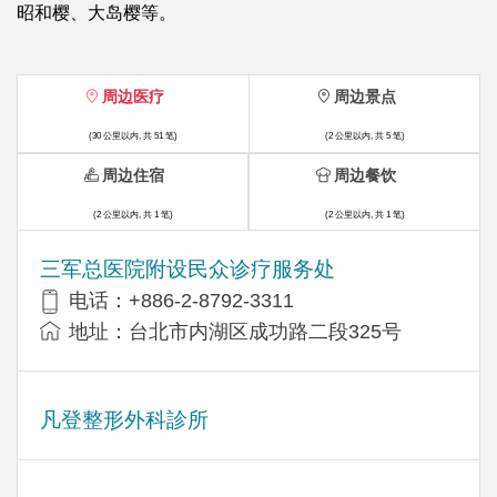
昭和樱、大岛樱等。
周边医疗
周边景点
(30 公里以内, 共 51 笔)
(2 公里以内, 共 5 笔)
周边住宿
周边餐饮
(2 公里以内, 共 1 笔)
(2 公里以内, 共 1 笔)
三军总医院附设民众诊疗服务处
电话：+886-2-8792-3311
地址：台北市内湖区成功路二段325号
凡登整形外科診所