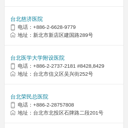
台北慈济医院
电话：+886-2-6628-9779
地址：新北市新店区建国路289号
台北医学大学附设医院
电话：+886-2-2737-2181 #8428,8429
地址：台北市信义区吴兴街252号
台北荣民总医院
电话：+886-2-28757808
地址：台北市北投区石牌路二段201号