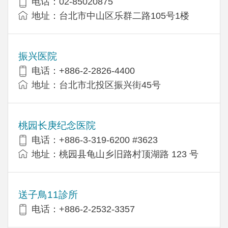
电话：02-85020875
地址：台北市中山区乐群二路105号1楼
振兴医院
电话：+886-2-2826-4400
地址：台北市北投区振兴街45号
桃园长庚纪念医院
电话：+886-3-319-6200 #3623
地址：桃园县龟山乡旧路村顶湖路 123 号
送子鳥11診所
电话：+886-2-2532-3357