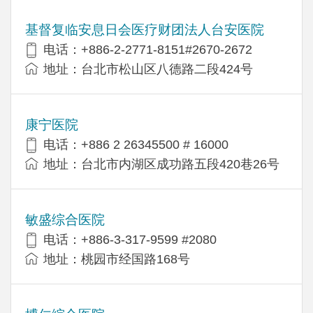
基督复临安息日会医疗财团法人台安医院
电话：+886-2-2771-8151#2670-2672
地址：台北市松山区八德路二段424号
康宁医院
电话：+886 2 26345500 # 16000
地址：台北市内湖区成功路五段420巷26号
敏盛综合医院
电话：+886-3-317-9599 #2080
地址：桃园市经国路168号