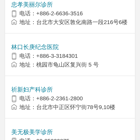
忠孝美丽尔诊所
电话：+886-2-6636-3516
地址：台北市大安区敦化南路一段216号6楼
林口长庚纪念医院
电话：+886-3-3184301
地址：桃园市龟山区复兴街 5 号
祈新妇产科诊所
电话：+886-2-2361-2800
地址：台北市中正区怀宁街78号9,10楼
美无极美学诊所