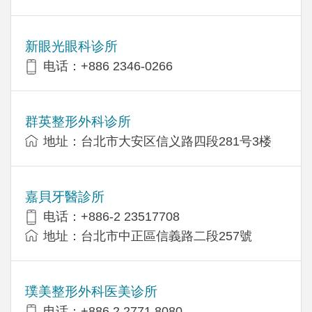
新眼光眼科诊所
电话：+886 2346-0266
群英整形外科诊所
地址：台北市大安区信义路四段281号3楼
嘉貝牙醫診所
电话：+886-2 23517708
地址：台北市中正區信義路二段257號
璞美整形外科医美诊所
电话：+886 2 2771 8080