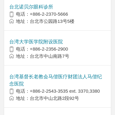
台北诺贝尔眼科诊所
电话：+886-2-2370-5666
地址：台北市公园路13号5楼
台湾大学医学院附设医院
电话：+886-2-2356-2900
地址：台北市中山南路7号
台湾基督长老教会马偕医疗财团法人马偕纪
念医院
电话：+886-2-2543-3535 ext. 3370,3380
地址：台北市中山北路2段92号