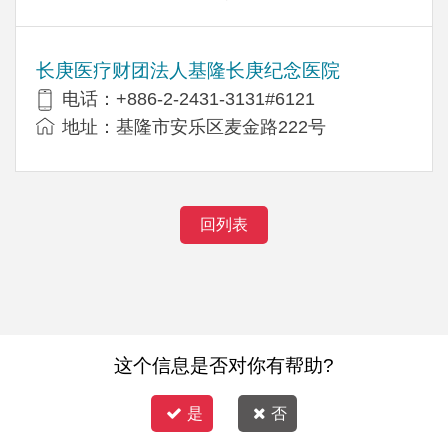
长庚医疗财团法人基隆长庚纪念医院
电话：+886-2-2431-3131#6121
地址：基隆市安乐区麦金路222号
回列表
这个信息是否对你有帮助?
是
否