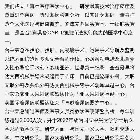
我们成立「再生医疗医学中心」，研发最新技术治疗癌症及
急重难罕疾病，透过基因检测分析，以实证为基础，量身打
造个人化医疗与健康照护。并成立基因实验室、干细胞实验
室，是全台5家具备CAR-T细胞疗法执行能力的医学中心之
一。
台中荣总在换心、换肝、内视镜手术、运用手术导航及监测
系统方面缔造许多领先全台的佳绩。心房颤动电烧及儿童介
入性心导管手术创下多项亚洲、世界第一纪录，全台最早将
达文西机械手臂常规运用于临床，目前已是泌尿外科、大肠
直肠外科及头颈外科达文西机械手臂手术观摩卓越中心。台
中荣总获亚太风湿病联盟认证为「亚太风湿病卓越中心」，
获国际糖尿病联盟认证为「卓越糖尿病照护中心」。
台中荣总通过医师及医事人员类教学医院评鉴合格，每年训
练超过2,000人次，并于2022年成为国立中兴大学学士后医
学系的教学医院。研究方面，与国立中兴大学、阳明交通大
学、中央研究院、国家实验研究院、国家卫生研究院等各大