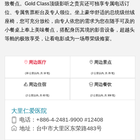
致餐点。Gold Class顶级影听之贵宾还可独享专属电话订
位、专属售票柜台及专人领位。坐上豪华舒适的总统级丝绒
座椅，您可充分放松，由专人依您的需求为您在随手可及的
小餐桌上奉上美味餐点，搭配身历其境的影音设备，超越头
等舱的极致享受，让看电影成为一场尊荣级飨宴。
周边医疗
周边景点
(30 公里以内, 共 16 笔)
(2 公里以内, 共 35 笔)
周边住宿
周边餐饮
(2 公里以内, 共 83 笔)
(2 公里以内, 共 308 笔)
大里仁爱医院
电话：+886-4-2481-9900 #12408
地址：台中市大里区东荣路483号