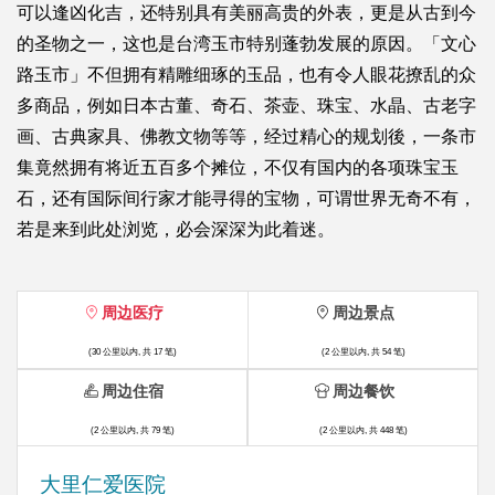
可以逢凶化吉，还特别具有美丽高贵的外表，更是从古到今
的圣物之一，这也是台湾玉市特别蓬勃发展的原因。「文心
路玉市」不但拥有精雕细琢的玉品，也有令人眼花撩乱的众
多商品，例如日本古董、奇石、茶壶、珠宝、水晶、古老字
画、古典家具、佛教文物等等，经过精心的规划後，一条市
集竟然拥有将近五百多个摊位，不仅有国内的各项珠宝玉
石，还有国际间行家才能寻得的宝物，可谓世界无奇不有，
若是来到此处浏览，必会深深为此着迷。
周边医疗
周边景点
(30 公里以内, 共 17 笔)
(2 公里以内, 共 54 笔)
周边住宿
周边餐饮
(2 公里以内, 共 79 笔)
(2 公里以内, 共 448 笔)
大里仁爱医院