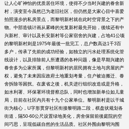
让人心旷神怡的优质居住环境，使得不少当时兴建的眷舍新
村，演变至今虽然已为老旧社区，但仍然是大家心目中喜爱
拍照漫步的私房景点，而黎明新村就在此时空背景之下的产
物。中部造镇计画从雾峰的光复新村最先开始，後续还有中
兴新村、审计以及长安新村等公家宿舍的兴建，占地41公顷
的黎明新村则是1975年最後一批完工，总户数高达1千3百
多户，传承了先前的成功经验，如独立的污水处理系统化管
线设计，以及排除前人所遭遇的各种问题，像是早期兴建的
眷舍多为公家所属，但黎明新村的居民拥有土地与房屋的产
权，避免了未来因应政府土地重划考量，住户被迫搬迁、眷
舍拆除等困扰。在废省之後，机关进行组织改造或是升格，
如水利署、环保署环境督察总队，同时也增加新单位如儿童
局，目前在社区内共有十九个公家单位。黎明新村是以干城
街为核心，U字形贯穿社区衔接黎明路二段，棋盘状规划各
街道，隔50-60公尺设置绿地美化，房舍保留前後庭院的空
间巧思，呈现低碳自然的生活品质。社区外围由黎明沟围