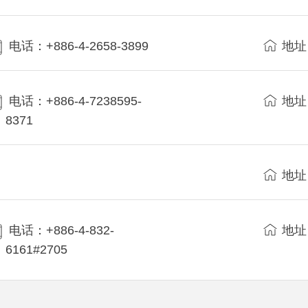
电话：+886-4-2658-3899
地址
电话：+886-4-7238595-
地址
8371
地址
电话：+886-4-832-
地址
6161#2705