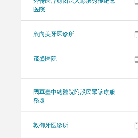
秀传医疗财团法人彰滨秀传纪念
医院
欣向美牙医诊所
茂盛医院
國軍臺中總醫院附設民眾診療服
務處
敦御牙医诊所