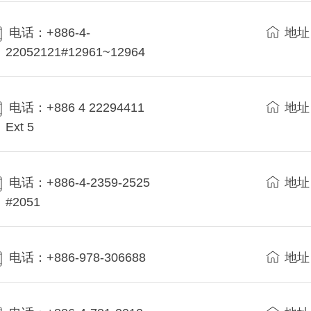
电话：+886-4-
地址
22052121#12961~12964
电话：+886 4 22294411
地址
Ext 5
电话：+886-4-2359-2525
地址
#2051
电话：+886-978-306688
地址