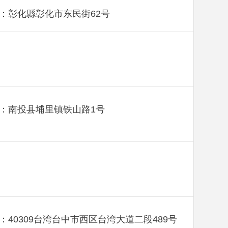
：彰化縣彰化市东民街62号
：南投县埔里镇铁山路1号
：40309台湾台中市西区台湾大道二段489号