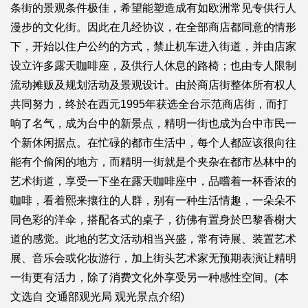
条街的景观条件极佳，希望能塑造成有如欧洲常见专供行人
漫步的文化街。因此在几经协议，在全部商店都同意的情形
下，开始以住户公约的方式，禁止机车进入街道，并由店家
设立许多露天咖啡座，及供行人休息的路椅；也由专人限制
流动摊贩及规划活动及景观设计。由於商店街整体所有权人
共同努力，终於在西元1995年获选全台示范商店街，而打
响了名气，成为台中的新景点，精明一街也成为台中市民一
个新休闲据点。在忙碌的都市生活中，每个人都应该很向往
能有个偷闲的地方，而精明一街就是个夹杂在都市丛林中的
艺术街道，享受一下坐在露天咖啡座中，品嚐着一杯香浓的
咖啡，看着熙来攘往的人群，别有一种生活情趣，一朵朵不
同色彩的洋伞，搭配各式的桌子，彷佛有置身於巴黎香榭大
道的感觉。此地的艺文活动相当兴盛，常有诗展、装置艺术
展、音乐会或化妆游行，加上街头艺术家无预期表演让精明
一街更有活力，除了消费文化外享受另一种感性空间。(本
文选自 交通部观光局 观光景点介绍)