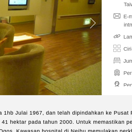
Tai
E-m
int
Lam
Cir
Jum
Pe
Pe
Per
Eje
da 1hb Julai 1967, dan telah dipindahkan ke Pusa
Bil
 41 hektar pada tahun 2000. Untuk memastikan pe
 Ogos. Kawasan hospital di Neihu memulakan perkh