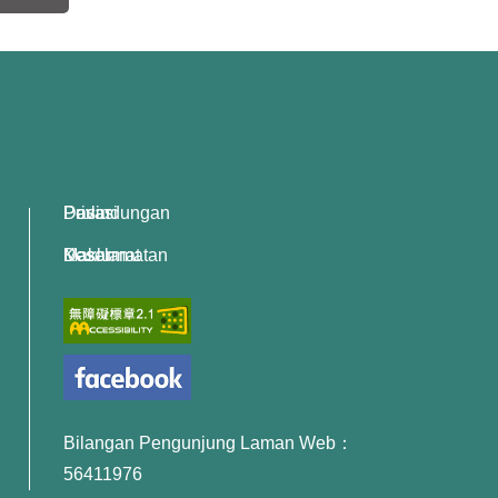
Dasar Perlindungan Privasi
Dasar Keselamatan Maklumat
Bilangan Pengunjung Laman Web：
56411976