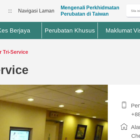
Mengenali Perkhidmatan
:::
Navigasi Laman
Perubatan di Taiwan
Kes Berjaya
Perubatan Khusus
Maklumat Vi
 Tri-Service
ervice
Pen
+88
Ala
Che