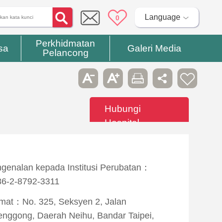
Language
0
Perkhidmatan
sa
Galeri Media
Pelancong
Hubungi
Hospital
genalan kepada Institusi Perubatan：
6-2-8792-3311
mat：No. 325, Seksyen 2, Jalan
nggong, Daerah Neihu, Bandar Taipei,