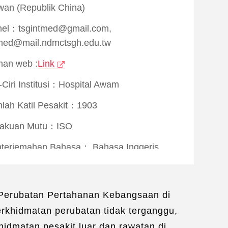
wan (Republik China)
el：tsgintmed@gmail.com,
med@mail.ndmctsgh.edu.tw
an web :
Link
i-Ciri Institusi：Hospital Awam
lah Katil Pesakit：1903
rakuan Mutu：
ISO
nterjemahan Bahasa：
Bahasa Inggeris
khidmatan Kehidupan：
n Permohonan Visa
/
Pengiring Perubatan
/
t Perubatan Pertahanan Kebangsaan di
ik Solat Orang Islam
rkhidmatan perubatan tidak terganggu,
idmatan pesakit luar dan rawatan di