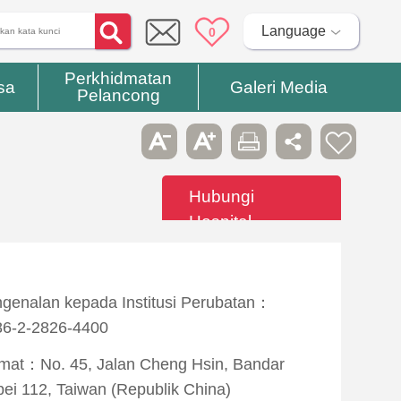
Language
0
Perkhidmatan
sa
Galeri Media
Pelancong
Hubungi
Hospital
genalan kepada Institusi Perubatan：
6-2-2826-4400
mat：No. 45, Jalan Cheng Hsin, Bandar
pei 112, Taiwan (Republik China)