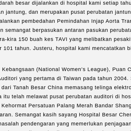
rah besar dijalankan di hospital kami setiap tahun
n jantung, dan merupakan pusat perubatan jantun
alankan pembedahan Pemindahan Injap Aorta Trans
an semangat berpasukan antaran pasukan perubata
ira-kira 150 buah kes TAVI yang melibatkan pesak
r 101 tahun. Justeru, hospital kami mencatatkan
 Kebangsaan (National Women’s League), Puan Cec
ditori yang pertama di Taiwan pada tahun 2004. S
dari Tanah Besar China memasang telinga elektro
tu telah melawat pusat perubatan auditori di ho
h Kehormat Persatuan Palang Merah Bandar Shang
ran. Semangat kasih sayang Hospital Besar Chen
masalah pendengaran yang memerlukan penjagaan d