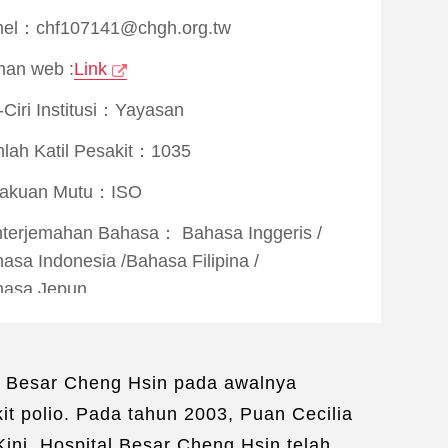
el：chf107141@chgh.org.tw
an web :
Link
i-Ciri Institusi：Yayasan
lah Katil Pesakit：1035
rakuan Mutu：
ISO
nterjemahan Bahasa：
Bahasa Inggeris
/
asa Indonesia
/
Bahasa Filipina
/
hasa Jepun
khidmatan Kehidupan：
n Permohonan Visa
/
al Besar Cheng Hsin pada awalnya
rancangan Pengangkutan
/
t polio. Pada tahun 2003, Puan Cecilia
rancangan Penginapan
/
rancangan Pelancongan
/
ini, Hospital Besar Cheng Hsin telah