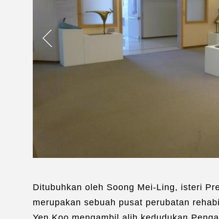
Ditubuhkan oleh Soong Mei-Ling, isteri P
merupakan sebuah pusat perubatan rehabil
Yen Koo mengambil alih kedudukan Pengara