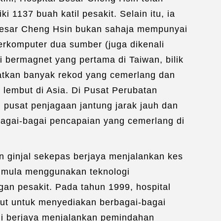
giring Perubatan
/
Perkhidmatan WiFi
1137 buah katil pesakit. Selain itu, ia
 Besar Cheng Hsin bukan sahaja mempunyai
berkomputer dua sumber (juga dikenali
i bermagnet yang pertama di Taiwan, bilik
atkan banyak rekod yang cemerlang dan
 lembut di Asia. Di Pusat Perubatan
 pusat penjagaan jantung jarak jauh dan
rbagai-bagai pencapaian yang cemerlang di
n ginjal sekepas berjaya menjalankan kes
i mula menggunakan teknologi
ngan pesakit. Pada tahun 1999, hospital
ut untuk menyediakan berbagai-bagai
ami berjaya menjalankan pemindahan