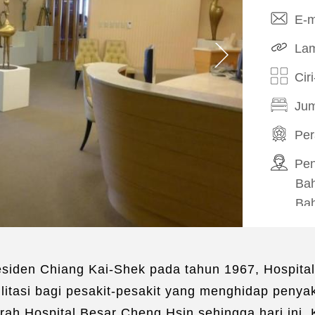
E-m
Lam
Cir
Jum
Pe
Pe
Bah
Ba
Per
Eje
residen Chiang Kai-Shek pada tahun 1967, Hospit
Pe
itasi bagi pesakit-pesakit yang menghidap penyaki
Pe
Pe
h Hospital Besar Cheng Hsin sehingga hari ini. K