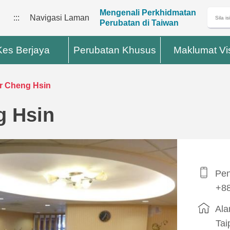
Mengenali Perkhidmatan
:::
Navigasi Laman
Perubatan di Taiwan
Kes Berjaya
Perubatan Khusus
Maklumat Vi
ar Cheng Hsin
g Hsin
Pen
+88
Ala
Tai