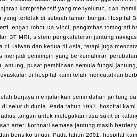
Pen
aran komprehensif yang menyeluruh, dan memiliki 
n yang terletak di sebuah taman bunga. Hospital
erti lengan robot Da Vinci, pengimbas tomografi 
dan 3T MRI, sistem pengkateteran jantung navigas
di Taiwan dan kedua di Asia, tetapi juga mencat
gus menjadi pemimpin yang berkemahiran perubatan
 jantung, pusat pembinaan semula fungsi jantung,
iovaskular di hospital kami telah mencatatkan be
 telah berjaya menjalankan pemindahan jantung da
 di seluruh dunia. Pada tahun 1997, hospital kam
 radius tangan untuk melegakan rasa sakit di kala
an arteri koronari semasa jantung masih berdeny
dan berisiko tinggi. Pada tahun 2001, hospital k