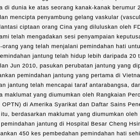
ma di dunia ke atas seorang kanak-kanak berumur 
dan mencipta penyambung gelang vaskular (vascul
antasi ciptaan orang Cina yang diluluskan oleh FD
l kami telah mengadakan sesi penyampaian keput
-orang yang telah menjalani pemindahan hati unt
emindahan jantung telah hidup lebih daripada 20 
ulan Jun 2010, pasukan perubatan jantung yang di
lankan pemindahan jantung yang pertama di Vietna
n jantung telah mencapai taraf antarabangsa, da
ripada maklumat yang diumumkan oleh Rangkaian P
 OPTN) di Amerika Syarikat dan Daftar Sains Pene
g itu, berdasarkan maklumat yang diumumkan oleh 
emindahan jantung di Hospital Besar Cheng Hsin a
njalankan 450 kes pembedahan pemindahan hati sehi