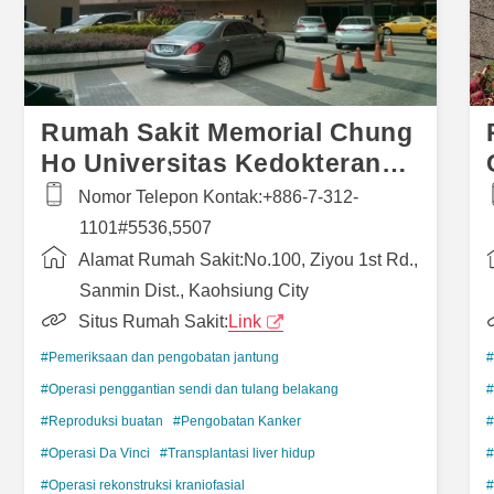
Rumah Sakit Memorial Chung
Ho Universitas Kedokteran
Kaoshiung
Nomor Telepon Kontak:
+886-7-312-
1101#5536,5507
Alamat Rumah Sakit:
No.100, Ziyou 1st Rd.,
Sanmin Dist., Kaohsiung City
Situs Rumah Sakit:
Link
#Pemeriksaan dan pengobatan jantung
#
#Operasi penggantian sendi dan tulang belakang
#
#Reproduksi buatan
#Pengobatan Kanker
#
#Operasi Da Vinci
#Transplantasi liver hidup
#
#Operasi rekonstruksi kraniofasial
#