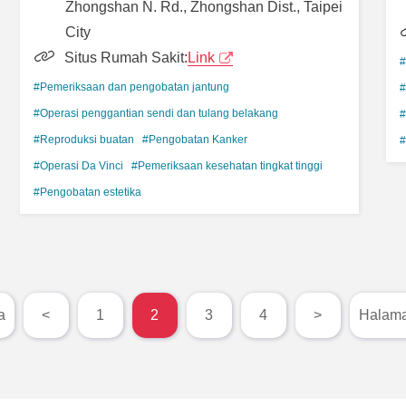
Zhongshan N. Rd., Zhongshan Dist., Taipei
City
Situs Rumah Sakit:
Link
#
#Pemeriksaan dan pengobatan jantung
#
#Operasi penggantian sendi dan tulang belakang
#
#Reproduksi buatan
#Pengobatan Kanker
#
#Operasi Da Vinci
#Pemeriksaan kesehatan tingkat tinggi
#Pengobatan estetika
a
<
1
2
3
4
>
Halama