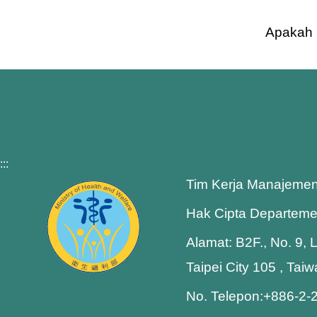
Apakah i
:::
Tim Kerja Manajemen
Hak Cipta Departeme
Alamat: B2F., No. 9, 
Taipei City 105 , Tai
No. Telepon:+886-2