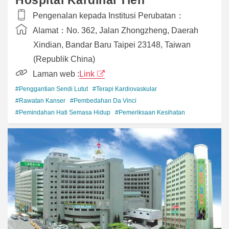
Hospital Kardinal Tien
Pengenalan kepada Institusi Perubatan：
Alamat：
No. 362, Jalan Zhongzheng, Daerah
Xindian, Bandar Baru Taipei 23148, Taiwan
(Republik China)
Laman web :
Link
#Penggantian Sendi Lutut
#Terapi Kardiovaskular
#Rawatan Kanser
#Pembedahan Da Vinci
#Pemindahan Hati Semasa Hidup
#Pemeriksaan Kesihatan