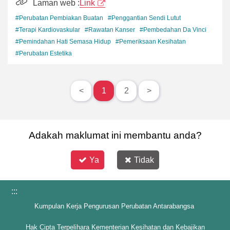
Laman web :
Link
#Perubatan Pembiakan Buatan
#Penggantian Sendi Lutut
#Terapi Kardiovaskular
#Rawatan Kanser
#Pembedahan Da Vinci
#Pemindahan Hati Semasa Hidup
#Pemeriksaan Kesihatan
#Perubatan Estetika
<
1
2
>
Adakah maklumat ini membantu anda?
Ya
Tidak
:::
Kumpulan Kerja Pengurusan Perubatan Antarabangsa
Hak Cipta Terpelihara Kementerian Kesihatan dan Kebajikan