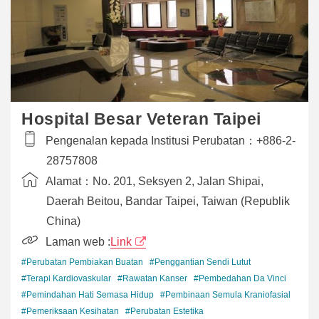
Hospital Besar Veteran Taipei
Pengenalan kepada Institusi Perubatan：
+886-2-
28757808
Alamat：
No. 201, Seksyen 2, Jalan Shipai,
Daerah Beitou, Bandar Taipei, Taiwan (Republik
China)
Laman web :
Link
#Perubatan Pembiakan Buatan
#Penggantian Sendi Lutut
#Terapi Kardiovaskular
#Rawatan Kanser
#Pembedahan Da Vinci
#Pemindahan Hati Semasa Hidup
#Pembinaan Semula Kraniofasial
#Pemeriksaan Kesihatan
#Perubatan Estetika