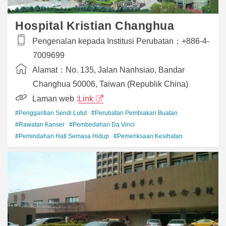
Hospital Kristian Changhua
Pengenalan kepada Institusi Perubatan：
+886-4-
7009699
Alamat：
No. 135, Jalan Nanhsiao, Bandar
Changhua 50006, Taiwan (Republik China)
Laman web :
Link
#Penggantian Sendi Lutut
#Perubatan Pembiakan Buatan
#Rawatan Kanser
#Pembedahan Da Vinci
#Pemindahan Hati Semasa Hidup
#Pemeriksaan Kesihatan