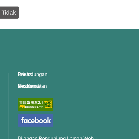
Tidak
Dasar Perlindungan Privasi
Dasar Keselamatan Maklumat
Bilangan Pengunjung Laman Web：