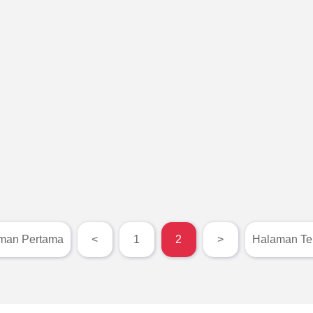
man Pertama
<
1
2
>
Halaman Ter