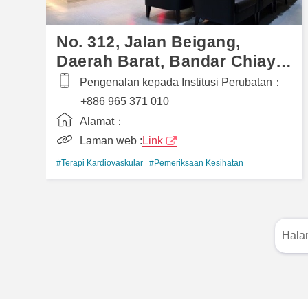
No. 312, Jalan Beigang,
Daerah Barat, Bandar Chiayi
600, Taiwan (Republik China)
Pengenalan kepada Institusi Perubatan：
+886 965 371 010
Alamat：
Laman web :
Link
#Terapi Kardiovaskular
#Pemeriksaan Kesihatan
Hala