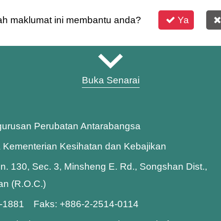
h maklumat ini membantu anda?
Ya
Buka Senarai
gurusan Perubatan Antarabangsa
a Kementerian Kesihatan dan Kebajikan
Ln. 130, Sec. 3, Minsheng E. Rd., Songshan Dist.,
wan (R.O.C.)
8-1881 Faks: +886-2-2514-0114