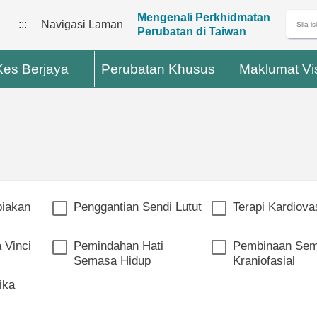
Mengenali Perkhidmatan
:::
Navigasi Laman
Perubatan di Taiwan
Kes Berjaya
Perubatan Khusus
Maklumat Vi
biakan
Penggantian Sendi Lutut
Terapi Kardiova
 Vinci
Pemindahan Hati
Pembinaan Sem
Semasa Hidup
Kraniofasial
ika