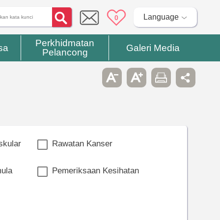
Language
0
Perkhidmatan
sa
Galeri Media
Pelancong
skular
Rawatan Kanser
ula
Pemeriksaan Kesihatan