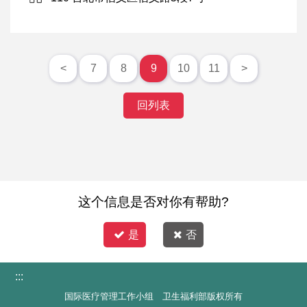
<
7
8
9
10
11
>
回列表
这个信息是否对你有帮助?
是
否
:::
国际医疗管理工作小组 卫生福利部版权所有