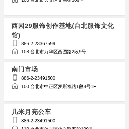
106 台北市大安区文昌街309号
西园29服饰创作基地(台北服饰文化
馆)
886-2-23367599
108 台北市万华区西园路2段9号
南门市场
886-2-23491500
100 台北市中正区罗斯福路1段8号1F
几米月亮公车
886-2-23491500