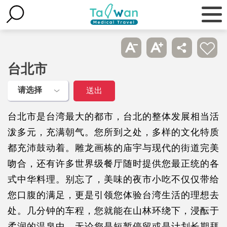
台北市
台北市是台湾最大的都市，台北的整体发展相当活
泼多元，充满朝气。您所到之处，多样的文化特质
都充沛鼓动着。雕龙画栋的庙宇与现代的街道完美
吻合，还有许多世界级餐厅随时提供您最正统的各
式中华料理。别忘了，美味的夜市小吃不仅仅带给
您口腹的满足，更是引领您体验台湾生活的理想去
处。几分钟的车程，您就能在山林环绕下，浸酝于
柔润的温泉中。无论您是短暂停留或是计划长期拜