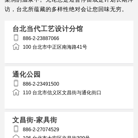
访，台北所蕴藏的多样性绝对会让您回味无穷。
台北当代工艺设计分馆
886-2-23887066
100 台北市中正区南海路41号
通化公园
886-2-23491500
110 台北市信义区文昌街与通化街口
文昌街-家具街
886-2-27074529