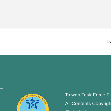
I
:::
Taiwan Task Force F
All Contents Copyrigh