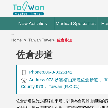
New Activities
Medical Specialties
Hos
:::
Home
Taiwan Travel
佐倉步道
佐倉步道
Phone:886-3-8325141
Address:973 沙婆礑山東麓佐倉步道， Ji'an 
County 973， Taiwan (R.O.C.)
佐倉步道位於沙婆礑山東麓，以前為台泥晶山礦區的採礦道
水泥路、碎石道或實土小徑，單程約需90分鐘。此步