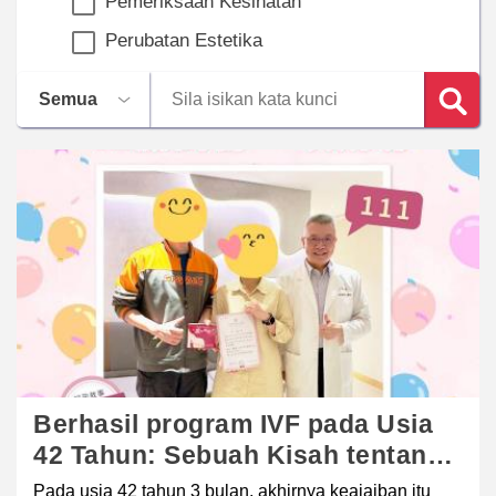
Pemeriksaan Kesihatan
Perubatan Estetika
Berhasil program IVF pada Usia
42 Tahun: Sebuah Kisah tentang
Kegigihan dan Kebahagiaan.
Pada usia 42 tahun 3 bulan, akhirnya keajaiban itu