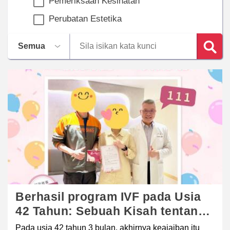
Pemeriksaan Kesihatan
Perubatan Estetika
Berhasil program IVF pada Usia
42 Tahun: Sebuah Kisah tentang
Kegigihan dan Kebahagiaan.
Pada usia 42 tahun 3 bulan, akhirnya keajaiban itu