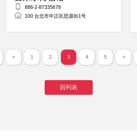
886-2-87335678
100 台北市中正区思源街1号
<
1
2
3
4
5
>
回列表