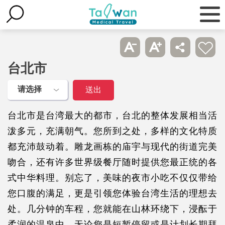
台北市
台北市是台湾最大的都市，台北的整体发展相当活
泼多元，充满朝气。您所到之处，多样的文化特质
都充沛鼓动着。雕龙画栋的庙宇与现代的街道完美
吻合，还有许多世界级餐厅随时提供您最正统的各
式中华料理。别忘了，美味的夜市小吃不仅仅带给
您口腹的满足，更是引领您体验台湾生活的理想去
处。几分钟的车程，您就能在山林环绕下，浸酝于
柔润的温泉中。无论您是短暂停留或是计划长期拜