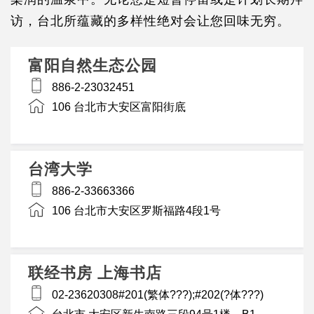
访，台北所蕴藏的多样性绝对会让您回味无穷。
富阳自然生态公园
886-2-23032451
106 台北市大安区富阳街底
台湾大学
886-2-33663366
106 台北市大安区罗斯福路4段1号
联经书房 上海书店
02-23620308#201(繁体???);#202(?体???)