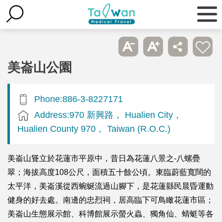
美崙山公園
Phone:886-3-8227171
Address:970 新興路， Hualien City，
Hualien County 970， Taiwan (R.O.C.)
美崙山聳立於花蓮市平原中，昔日為花蓮八景之-八螺疊
翠；海拔高度108公尺，面積五十餘公頃。東臨蔚藍寬闊的
太平洋，美崙溪從西蜿蜒流過山腳下，是花蓮縣民晨昏運動
健身的好去處。南邊的忠烈祠，居高臨下可鳥瞰花蓮市區；
美崙山生態展示館、科博館展示螢火蟲、獨角仙、蜻蜓等各