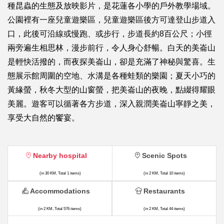
種昆蟲的生態及放映影片，是花蓮各小學的戶外教學場域。
公園裡有一座兒童遊樂區，兒童遊樂區後方可達登山步道入
口，此後可沿線或慢跑、或步行，步道長約8百公尺；小徑
兩旁遍生相思林，漫步前行，令人身心舒暢。白天的美崙山
是輕快活撥的，而夜探美崙山，卻是充滿了神秘與驚喜。生
態展示館周圍的空地、水溝是各種蛙類的樂園；夏天小巧的
黃緣螢，秋冬大型的山窗螢，把美崙山的夜晚，點綴得耀眼
美麗。遊客可以循著各方步道，深入親潤美崙山寧靜之美，
享受大自然的饗宴。
Nearby hospital
Scenic Spots
(in 30 KM, Total 1 items)
(in 2 KM, Total 10 items)
Accommodations
Restaurants
(in 2 KM, Total 576 items)
(in 2 KM, Total 44 items)