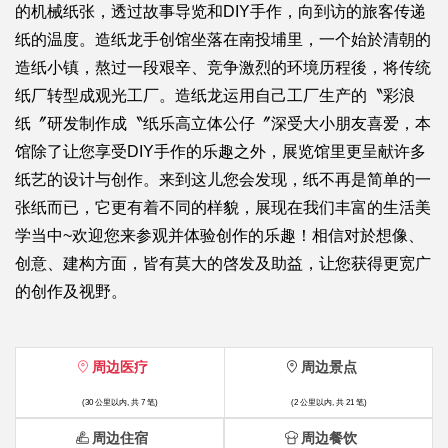
的机械纸张，透过故事导览和DIY手作，向到访的旅客传递
纸的温度。造纸龙手创馆坐落在南投埔里，一个始於清朝的
造纸小镇，熬过一段艰辛、竞争激烈的环境历程後，将传统
纸厂转型成观光工厂。造纸龙运用自己工厂生产的〝彩浪
纸〞研发制作成〝纸乐高立体公仔〞深受大小朋友喜爱，本
馆除了让您享受DIY手作的乐趣之外，展览馆里更呈献许多
纸艺的设计与创作。来到这儿您会发现，纸不再是简单的一
张纸而已，它更有着不同的样貌，展现在我们丰富的生活美
学当中~欢迎您来参观并体验创作的乐趣！相信对於想像、
创意、建构方面，皆有莫大的啓发及助益，让您获得更宽广
的创作及视野。
周边医疗
周边景点
(30 公里以内, 共 7 笔)
(2 公里以内, 共 21 笔)
周边住宿
周边餐饮