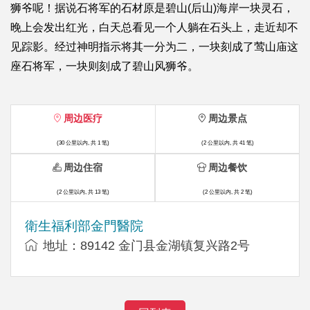
狮爷呢！据说石将军的石材原是碧山(后山)海岸一块灵石，
晚上会发出红光，白天总看见一个人躺在石头上，走近却不
见踪影。经过神明指示将其一分为二，一块刻成了莺山庙这
座石将军，一块则刻成了碧山风狮爷。
周边医疗
周边景点
(30 公里以内, 共 1 笔)
(2 公里以内, 共 41 笔)
周边住宿
周边餐饮
(2 公里以内, 共 13 笔)
(2 公里以内, 共 2 笔)
衛生福利部金門醫院
地址：89142 金门县金湖镇复兴路2号