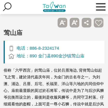
莺山庙
电话：886-8-2324174
地址：890 金门县890金沙镇莺山庙
俗称「六甲西宫」的莺山庙，位於吕厝海边, 背倚莺山似起
飞之莺，建於清代嘉庆年间，为金门的古名寺之一。为刘
澳、浦边、吕厝、后宅、长福里、洋山等六地的共同信仰中
心。庙前最显眼的莫过於石将军，传说中是为了与后沙风狮
爷抗衡而设立的，最後则是收服风狮爷，共同守卫村落。仔
细观看他的盔帽，上面可是一尊小石狮，传说中就是后沙风