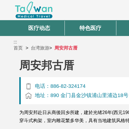
医疗动态
特色医疗
:::
首页
台湾旅游
周安邦古厝
周安邦古厝
电话：886-82-324174
地址：890 金门县金沙镇浦山里浦边18号
为周安邦赴日从商後回乡所建，建於光绪26年(西元1
穿斗式构架，室内雕花繁多华美，具有当地建筑风格特