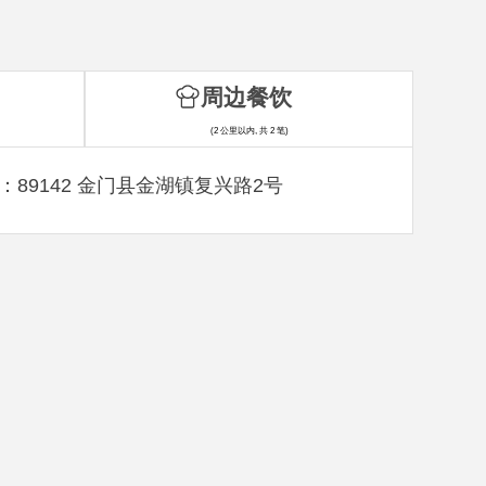
周边餐饮
(2 公里以内, 共 2 笔)
：89142 金门县金湖镇复兴路2号