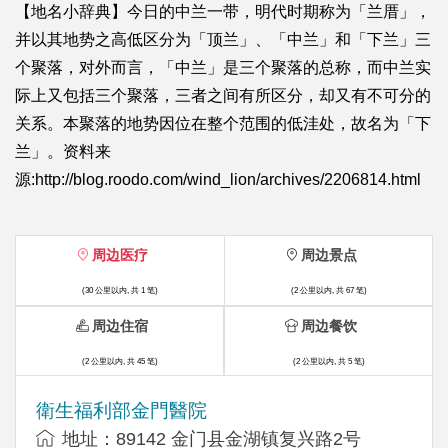
【地名小辞典】今日的中兰一带，明代时期称为「兰厝」，
并以其地势之高低区分为「顶兰」、「中兰」和「下兰」三
个聚落，对外而言，「中兰」是三个聚落的总称，而中兰实
际上又包括三个聚落，三者之间有所区分，却又有不可分的
关系。本聚落的地势因位在整个范围的低洼处，故名为「下
兰」。资料来
源:http://blog.roodo.com/wind_lion/archives/2206814.html
周边医疗
周边景点
(30 公里以内, 共 1 笔)
(2 公里以内, 共 67 笔)
周边住宿
周边餐饮
(2 公里以内, 共 45 笔)
(2 公里以内, 共 5 笔)
衛生福利部金門醫院
地址：89142 金门县金湖镇复兴路2号