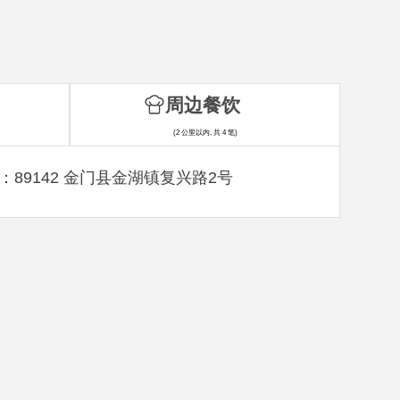
周边餐饮
(2 公里以内, 共 4 笔)
：89142 金门县金湖镇复兴路2号