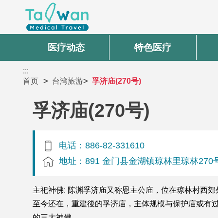
医疗动态
特色医疗
:::
首页
台湾旅游
孚济庙(270号)
孚济庙(270号)
电话：886-82-331610
地址：891 金门县金湖镇琼林里琼林270
主祀神佛: 陈渊孚济庙又称恩主公庙，位在琼林村西
至今还在，重建後的孚济庙，主体规模与保护庙或有过
的三大神佛。