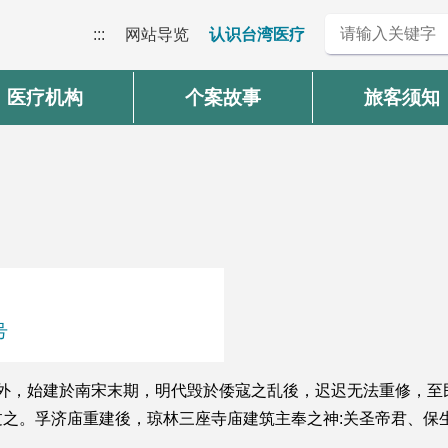
:::
网站导览
认识台湾医疗
医疗机构
个案故事
旅客须知
号
郊外，始建於南宋末期，明代毁於倭寇之乱後，迟迟无法重修，
之。孚济庙重建後，琼林三座寺庙建筑主奉之神:关圣帝君、保